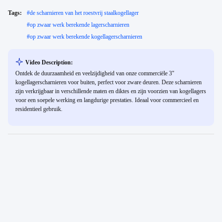
Tags:
#
de scharnieren van het roestvrij staalkogellager
#
op zwaar werk berekende lagerscharnieren
#
op zwaar werk berekende kogellagerscharnieren
Video Description:
Ontdek de duurzaamheid en veelzijdigheid van onze commerciële 3"
kogellagerscharnieren voor buiten, perfect voor zware deuren. Deze scharnieren
zijn verkrijgbaar in verschillende maten en diktes en zijn voorzien van kogellagers
voor een soepele werking en langdurige prestaties. Ideaal voor commercieel en
residentieel gebruik.