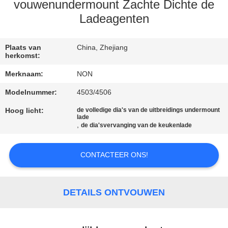
KWALITEITSCONTROLE
vouwenundermount Zachte Dichte de
Ladeagenten
CONTACTEER
ONS
Plaats van
China, Zhejiang
herkomst:
Merknaam:
NON
NIEUWS
Modelnummer:
4503/4506
Hoog licht:
de volledige dia's van de uitbreidings undermount
SITEMAP
lade
,
de dia'svervanging van de keukenlade
PRIVACY
CONTACTEER ONS!
POLICY
DETAILS ONTVOUWEN