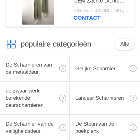
OEM Zachte Dichte
Ladedia's
0.01/INCH -0.15/INCH MOQ:1000 paar
CONTACT
populaire categorieën
Alle
De Scharnieren van
Gelijke Scharnier
de metaaldeur
op zwaar werk
berekende
Lanceer Scharnieren
deurscharnieren
De Scharnier van de
De Steun van de
veiligheidsdeur
hoekplank