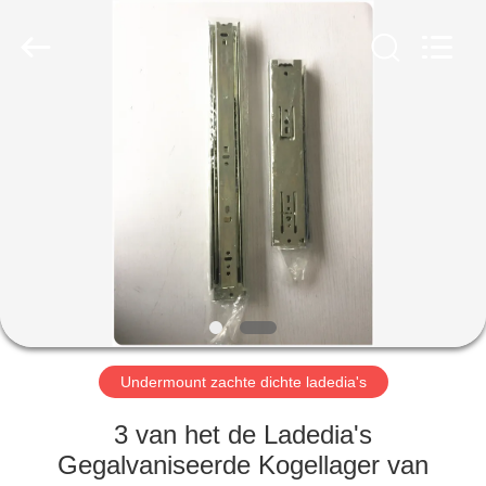
2026
PingHu
HongFengDa
Hardware
Factory.
All
Rights
Reserved.
HUIS
PRODUCTEN
VIDEO'S
ONGEVEER
ONS
Undermount zachte dichte ladedia's
FABRIEKSREIS
3 van het de Ladedia's
Gegalvaniseerde Kogellager van