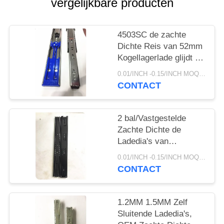
vergelijkbare producten
4503SC de zachte
Dichte Reis van 52mm
Kogellagerlade glijdt 45
100lb-van de
0.01/INCH -0.15/INCH MOQ:1000 paar
Ladingskg Capaciteit
CONTACT
2 bal/Vastgestelde
Zachte Dichte de
Ladedia's van
Undermount, de
0.01/INCH -0.15/INCH MOQ:1000 paar
Volledige Dia's van de
CONTACT
Uitbreidingslade
1.2MM 1.5MM Zelf
Sluitende Ladedia's,