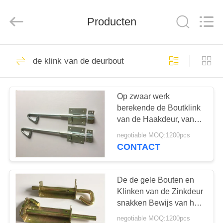
2026
PingHu
HongFengDa
Producten
Hardware
Factory.
All
Rights
Reserved.
HUIS
79
de klink van de deurbout
De Scharnieren van
PRODUCTEN
de metaaldeur
Op zwaar werk
berekende de Boutklink
VIDEO'S
van de Haakdeur, van
het de Klinkvenster van
negotiable MOQ:1200pcs
de Diabout de
ONGEVEER
CONTACT
Deurhardware
7
ONS
De de gele Bouten en
Gelijke Scharnier
FABRIEKSREIS
Klinken van de Zinkdeur
snakken Bewijs van het
Beroepsleven het
negotiable MOQ:1200pcs