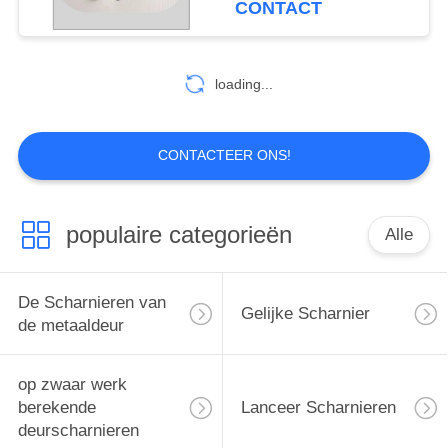
CONTACT
10
De Scharnieren van
loading...
het vlinderkabinet
CONTACTEER ONS!
populaire categorieën
Alle
10
de klink van de
De Scharnieren van
Gelijke Scharnier
deurbout
de metaaldeur
op zwaar werk
berekende
Lanceer Scharnieren
deurscharnieren