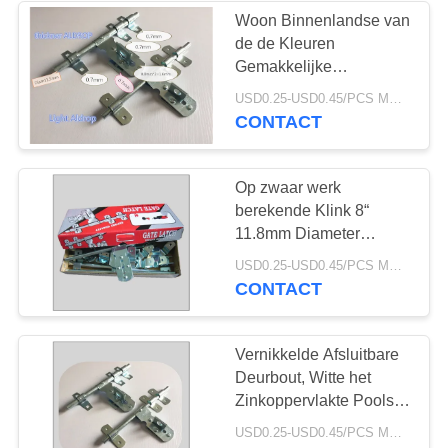
Woon Binnenlandse van
de de Kleuren
33
Gemakkelijke
de scharnieren van
Assemblage van de
USD0.25-USD0.45/PCS MOQ:1200pcs
Deurklink Gele de
CONTACT
de kogellagerdeur
Hardwarevervanging
Op zwaar werk
berekende Klink 8“
11.8mm Diameter
0.7mm van de Deurbout
10
USD0.25-USD0.45/PCS MOQ:1200pcs
Dikte
CONTACT
De Scharnieren van
het baluiteinde
Vernikkelde Afsluitbare
Deurbout, Witte het
Zinkoppervlakte Pools
van de Buitendeurklink
USD0.25-USD0.45/PCS MOQ:1200pcs