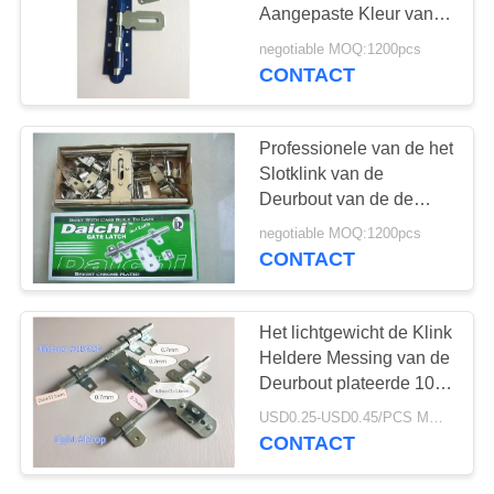
Aangepaste Kleur van
de Metaaldeur Klink
negotiable MOQ:1200pcs
CONTACT
20
De Scharnier van de
Professionele van de het
veiligheidsdeur
Slotklink van de
Deurbout van de de
Poort Brede Toepassing
negotiable MOQ:1200pcs
Witte het
CONTACT
Zinkoppervlakte Pools
38
Het lichtgewicht de Klink
De Steun van de
Heldere Messing van de
Deurbout plateerde 10“
hoekplank
Lichtgewicht
USD0.25-USD0.45/PCS MOQ:1200pcs
CONTACT