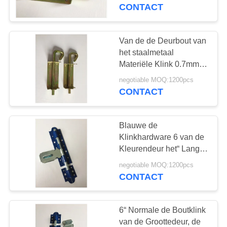
KWALITEITSCONTROLE
Antiroestwater
CONTACT
CONTACTEER
Van de de Deurbout van
26
ONS
het staalmetaal
op zwaar werk
Materiële Klink 0.7mm
Dikte 12“ Verpakking
NIEUWS
berekende
negotiable MOQ:1200pcs
van de Grootte de
CONTACT
Binnendoos
deurscharnieren
SITEMAP
Blauwe de
Klinkhardware 6 van de
PRIVACY
Kleurendeur het“ Lange
16
POLICY
Ontwerp van de
negotiable MOQ:1200pcs
Lanceer
Duurzaamheids Hoge
CONTACT
Precisie
Scharnieren
6“ Normale de Boutklink
van de Groottedeur, de