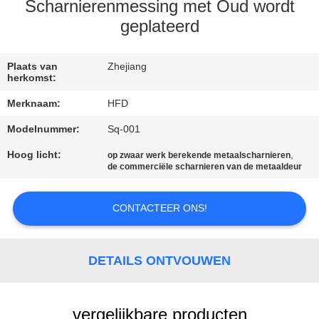
KWALITEITSCONTROLE
Scharnierenmessing met Oud wordt
geplateerd
CONTACTEER
ONS
Plaats van
Zhejiang
herkomst:
Merknaam:
HFD
NIEUWS
Modelnummer:
Sq-001
Hoog licht:
,
SITEMAP
op zwaar werk berekende metaalscharnieren
de commerciële scharnieren van de metaaldeur
PRIVACY
CONTACTEER ONS!
POLICY
DETAILS ONTVOUWEN
vergelijkbare producten