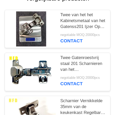
Twee van het het
Kabinetsmetaal van het
Gatenss201 Ijzer Op
zwaar werk berekende
negotiable MOQ:20000pcs
Opgepoetste de
CONTACT
Deurscharnieren
Twee Gatenroestvrij
staal 201 Scharnieren
van het
Bekledingskabinet
negotiable MOQ:20000pcs
11.5mm Diepte
CONTACT
Scharnier Vernikkelde
35mm van de
keukenkast Regelbare