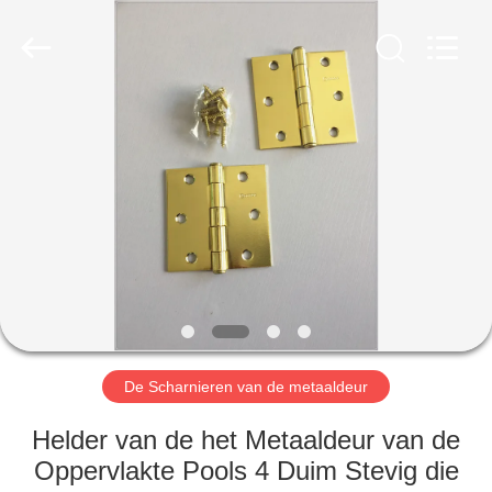
2026
PingHu
HongFengDa
Hardware
Factory.
All
Rights
Reserved.
HUIS
PRODUCTEN
VIDEO'S
ONGEVEER
ONS
De Scharnieren van de metaaldeur
FABRIEKSREIS
Helder van de het Metaaldeur van de
Oppervlakte Pools 4 Duim Stevig die