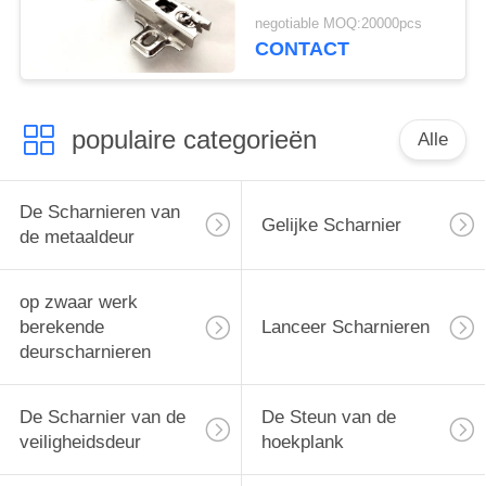
Houten Deur
negotiable MOQ:20000pcs
CONTACT
populaire categorieën
Alle
De Scharnieren van
Gelijke Scharnier
de metaaldeur
op zwaar werk
berekende
Lanceer Scharnieren
deurscharnieren
De Scharnier van de
De Steun van de
veiligheidsdeur
hoekplank