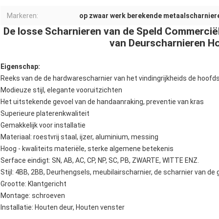
Markeren:
op zwaar werk berekende metaalscharnier
De losse Scharnieren van de Speld Commerciële
van Deurscharnieren Ho
Eigenschap:
Reeks van de de hardwarescharnier van het vindingrijkheids de hoofd
Modieuze stijl, elegante vooruitzichten
Het uitstekende gevoel van de handaanraking, preventie van kras
Superieure platerenkwaliteit
Gemakkelijk voor installatie
Materiaal: roestvrij staal, ijzer, aluminium, messing
Hoog - kwaliteits materiële, sterke algemene betekenis
Serface eindigt: SN, AB, AC, CP, NP, SC, PB, ZWARTE, WITTE ENZ.
Stijl: 4BB, 2BB, Deurhengsels, meubilairscharnier, de scharnier van de
Grootte: Klantgericht
Montage: schroeven
Installatie: Houten deur, Houten venster