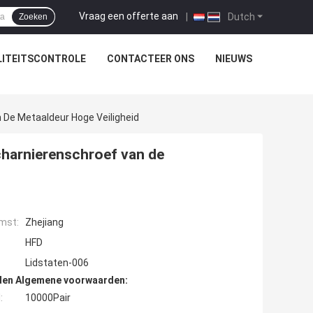
Vraag een offerte aan
|
Dutch
Zoeken
ITEITSCONTROLE
CONTACTEER ONS
NIEUWS
 De Metaaldeur Hoge Veiligheid
Scharnierenschroef van de
mst:
Zhejiang
HFD
Lidstaten-006
den Algemene voorwaarden:
:
10000Pair