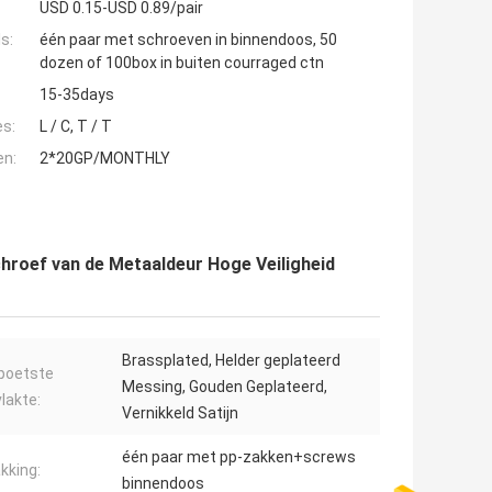
USD 0.15-USD 0.89/pair
s:
één paar met schroeven in binnendoos, 50
dozen of 100box in buiten courraged ctn
15-35days
es:
L / C, T / T
en:
2*20GP/MONTHLY
chroef van de Metaaldeur Hoge Veiligheid
Brassplated, Helder geplateerd
poetste
Messing, Gouden Geplateerd,
lakte:
Vernikkeld Satijn
één paar met pp-zakken+screws
kking:
binnendoos