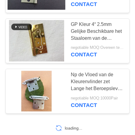
KWALITEITSCONTROLE
Commerciële Deur
CONTACT
CONTACTEER
GP Kleur 4“ 2.5mm
ONS
Gelijke Beschikbare het
Staaloem van de
Scharnier Op zwaar
NIEUWS
negotiable MOQ:Overeen te komen
werk berekende
CONTACT
Submoeder
SITEMAP
Np de Vloed van de
Kleurenvlinder zet
PRIVACY
Lange het Beroepsleven
POLICY
Hoge Duurzaamheid op
negotiable MOQ:10000Pair
van
CONTACT
Kabinetsscharnieren
loading...