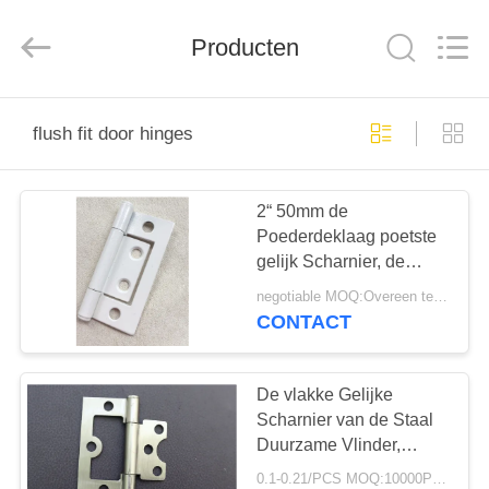
2026
PingHu
HongFengDa
Producten
Hardware
Factory.
All
Rights
Reserved.
HUIS
flush fit door hinges
PRODUCTEN
2“ 50mm de
Poederdeklaag poetste
VIDEO'S
gelijk Scharnier, de
Hardware van de
negotiable MOQ:Overeen te komen
Spildeur op
ONGEVEER
CONTACT
ONS
De vlakke Gelijke
FABRIEKSREIS
Scharnier van de Staal
Duurzame Vlinder,
Spilscharnier voor
0.1-0.21/PCS MOQ:10000PCS