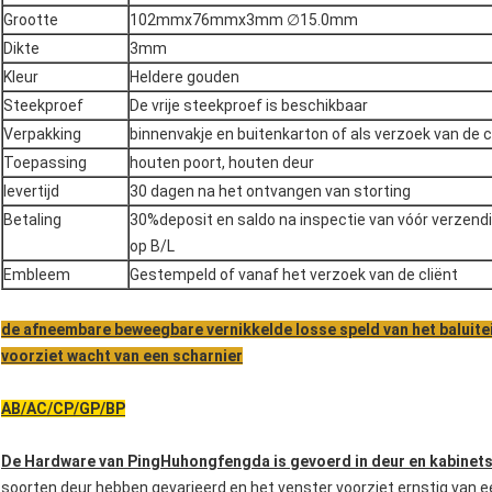
Grootte
102mmx76mmx3mm ∅15.0mm
Dikte
3mm
Kleur
Heldere gouden
Steekproef
De vrije steekproef is beschikbaar
Verpakking
binnenvakje en buitenkarton of als verzoek van de c
Toepassing
houten poort, houten deur
levertijd
30 dagen na het ontvangen van storting
Betaling
30%deposit en saldo na inspectie van vóór verzendi
op B/L
Embleem
Gestempeld of vanaf het verzoek van de cliënt
de afneembare beweegbare vernikkelde losse speld van het baluitei
voorziet wacht van een scharnier
AB/AC/CP/GP/BP
De Hardware van PingHuhongfengda is gevoerd in deur en kabinets
soorten deur hebben gevarieerd en het venster voorziet ernstig van e