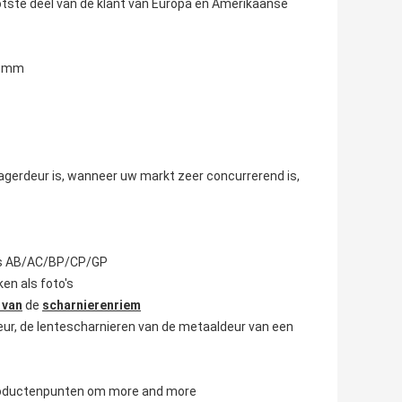
tste deel van de klant van Europa en Amerikaanse
.0mm
agerdeur is, wanneer uw markt zeer concurrerend is,
l is AB/AC/BP/CP/GP
en als foto's
 van
de
scharnierenriem
deur, de lentescharnieren van de metaaldeur van een
 productenpunten om more and more