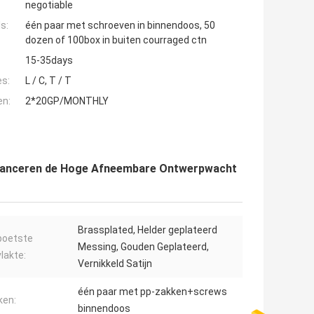
negotiable
s:
één paar met schroeven in binnendoos, 50
dozen of 100box in buiten courraged ctn
15-35days
es:
L / C, T / T
en:
2*20GP/MONTHLY
al lanceren de Hoge Afneembare Ontwerpwacht
Brassplated, Helder geplateerd
poetste
Messing, Gouden Geplateerd,
lakte:
Vernikkeld Satijn
één paar met pp-zakken+screws
ken:
binnendoos