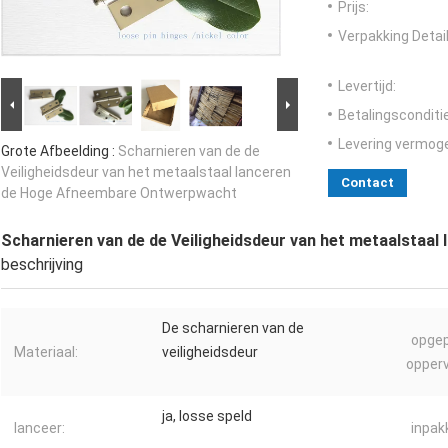
Prijs:
Verpakking Detail
Levertijd:
Betalingsconditi
Levering vermog
Grote Afbeelding :
Scharnieren van de de
Veiligheidsdeur van het metaalstaal lanceren
Contact
de Hoge Afneembare Ontwerpwacht
Scharnieren van de de Veiligheidsdeur van het metaalsta
beschrijving
De scharnieren van de
opge
Materiaal:
veiligheidsdeur
opperv
ja, losse speld
lanceer:
inpak