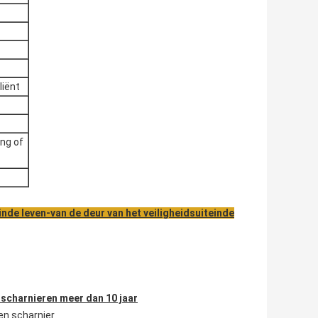
liënt
ng of
nde leven-van de deur van het veiligheidsuiteinde
scharnieren meer dan 10 jaar
en scharnier