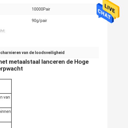
10000Pair
90g/pair
ht:
scharnieren van de loodsveiligheid
het metaalstaal lanceren de Hoge
erpwacht
en van
 binnen