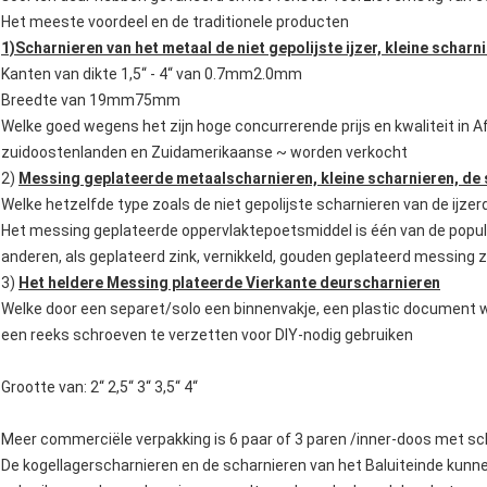
Het meeste voordeel en de traditionele producten
1)Scharnieren van het metaal de niet gepolijste ijzer, kleine scharn
Kanten van dikte 1,5“ - 4“ van 0.7mm2.0mm
Breedte van 19mm75mm
Welke goed wegens het zijn hoge concurrerende prijs en kwaliteit in A
zuidoostenlanden en Zuidamerikaanse ~ worden verkocht
2)
Messing geplateerde metaalscharnieren, kleine scharnieren, de 
Welke hetzelfde type zoals de niet gepolijste scharnieren van de ijze
Het messing geplateerde oppervlaktepoetsmiddel is één van de popul
anderen, als geplateerd zink, vernikkeld, gouden geplateerd messin
3)
Het heldere Messing plateerde Vierkante deurscharnieren
Welke door een separet/solo een binnenvakje, een plastic document 
een reeks schroeven te verzetten voor DIY-nodig gebruiken
Grootte van: 2“ 2,5“ 3“ 3,5“ 4“
Meer commerciële verpakking is 6 paar of 3 paren /inner-doos met s
De kogellagerscharnieren en de scharnieren van het Baluiteinde ku