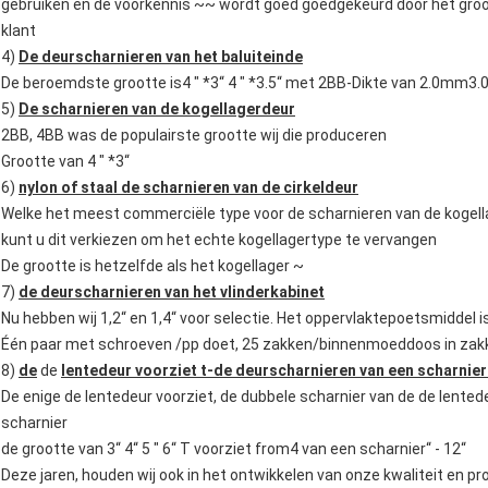
gebruiken en de voorkennis ~~ wordt goed goedgekeurd door het groo
klant
4)
De deurscharnieren van het baluiteinde
De beroemdste grootte is4 " *3“ 4 " *3.5“ met 2BB-Dikte van 2.0mm3
5)
De scharnieren van de kogellagerdeur
2BB, 4BB was de populairste grootte wij die produceren
Grootte van 4 " *3“
6)
nylon of staal de scharnieren van de cirkeldeur
Welke het meest commerciële type voor de scharnieren van de kogell
kunt u dit verkiezen om het echte kogellagertype te vervangen
De grootte is hetzelfde als het kogellager ~
7)
de deurscharnieren van het vlinderkabinet
Nu hebben wij 1,2“ en 1,4“ voor selectie. Het oppervlaktepoetsmidde
Één paar met schroeven /pp doet, 25 zakken/binnenmoeddoos in zakk
8)
de
de
lentedeur voorziet t-de deurscharnieren van een scharnier
De enige de lentedeur voorziet, de dubbele scharnier van de de lente
scharnier
de grootte van 3“ 4“ 5 " 6“ T voorziet from4 van een scharnier“ - 12“
Deze jaren, houden wij ook in het ontwikkelen van onze kwaliteit en