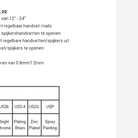
s op
van 12“ - 24“
et regelbaar handvat /nails
e spijkershandvatten te openen
t regelbare handvatten/spijkers uit
vat/spijkers te openen
ilderen van 0.8mm1.2mm