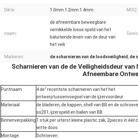
Dikte:
1.0mm 1.2mm 1.4mm
MOQ:
de afneembare beweegbare
vernikkelde losse speld van het
naam:
Gewic
baluiteinde leven-van de deur van
het veili
Markeren:
de scharnieren van de loodsveiligheid
,
de 
Scharnieren van de de Veiligheidsdeur van 
Afneembare Ontw
Puntnaam
4 de“ recentste scharnieren van het het
ontwerptussenvoegsel van de ijzervoordeur
Materiaal
de bladeren, de kappen, shell van BB en de schroev
ss201; ijzerspeld en ballen van BB
Binnenverpakking
1 stuk per uiterst kleine plastic zak, 2pieces in één
witte doos
Montage
Schroeven