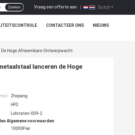
Vraag een offerte aan
|
Dutch
Zoeken
ITEITSCONTROLE
CONTACTEER ONS
NIEUWS
ren De Hoge Afneembare Ontwerpwacht
 metaalstaal lanceren de Hoge
mst:
Zhejiang
HFD
Lidstaten-009-2
den Algemene voorwaarden:
:
10000Pair