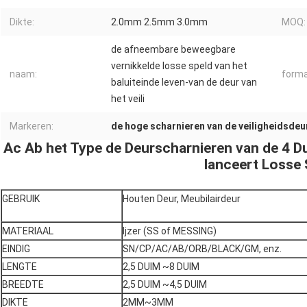
Dikte:
2.0mm 2.5mm 3.0mm
MOQ:
de afneembare beweegbare
vernikkelde losse speld van het
naam:
forma
baluiteinde leven-van de deur van
het veili
Markeren:
de hoge scharnieren van de veiligheidsdeu
Ac Ab het Type de Deurscharnieren van de 4 Du
lanceert Losse 
GEBRUIK
Houten Deur, Meubilairdeur
MATERIAAL
Ijzer (SS of MESSING)
EINDIG
SN/CP/AC/AB/ORB/BLACK/GM, enz.
LENGTE
2,5 DUIM ~8 DUIM
BREEDTE
2,5 DUIM ~4,5 DUIM
DIKTE
2MM~3MM