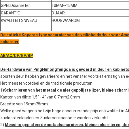
SPELDdiameter
10MM~15MM
GARANTIE
3 JAAR
KWALITEITSNIVEAU
HOOGWAARDIG
De antieke Koperac type scharnier van de veiligheidsdeur voor Am
scharnier
AB/AC/CP/GP/BP
De Hardware van PingHuhongfengda is gevoerd in deur en kabinets
soorten deur hebben gevarieerd en het venster voorziet ernstig van e
Het meeste voordeel en de traditionele producten
1)Scharnieren van het metaal de niet gepolijste ijzer, kleine scharn
Kanten van dikte 1,5“ - 4“ van 0.7mm2.0mm
Breedte van 19mm75mm
Welke goed wegens het zijn hoge concurrerende prijs en kwaliteit in A
zuidoostenlanden en Zuidamerikaanse ~ worden verkocht
2)
Messing geplateerde metaalscharnieren, kleine scharnieren, de 