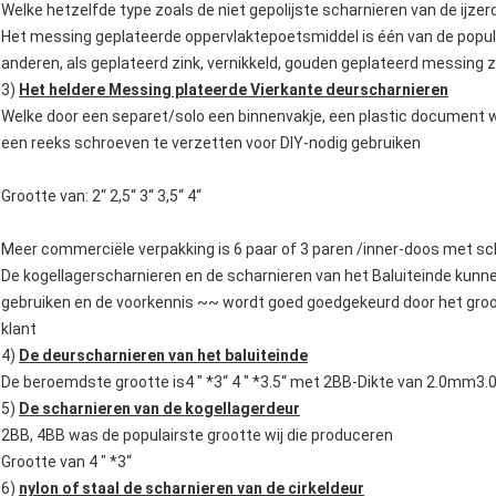
Welke hetzelfde type zoals de niet gepolijste scharnieren van de ijze
Het messing geplateerde oppervlaktepoetsmiddel is één van de popul
anderen, als geplateerd zink, vernikkeld, gouden geplateerd messin
3)
Het heldere Messing plateerde Vierkante deurscharnieren
Welke door een separet/solo een binnenvakje, een plastic document 
een reeks schroeven te verzetten voor DIY-nodig gebruiken
Grootte van: 2“ 2,5“ 3“ 3,5“ 4“
Meer commerciële verpakking is 6 paar of 3 paren /inner-doos met s
De kogellagerscharnieren en de scharnieren van het Baluiteinde ku
gebruiken en de voorkennis ~~ wordt goed goedgekeurd door het groo
klant
4)
De deurscharnieren van het baluiteinde
De beroemdste grootte is4 " *3“ 4 " *3.5“ met 2BB-Dikte van 2.0mm3
5)
De scharnieren van de kogellagerdeur
2BB, 4BB was de populairste grootte wij die produceren
Grootte van 4 " *3“
6)
nylon of staal de scharnieren van de cirkeldeur