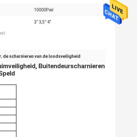
10000Pair
3“ 3,5“ 4“
at:
r
,
de scharnieren van de loodsveiligheid
imveiligheid, Buitendeurscharnieren
Speld