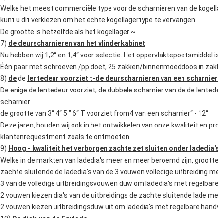
Welke het meest commerciële type voor de scharnieren van de kogell
kunt u dit verkiezen om het echte kogellagertype te vervangen
De grootte is hetzelfde als het kogellager ~
7)
de deurscharnieren van het vlinderkabinet
Nu hebben wij 1,2“ en 1,4“ voor selectie. Het oppervlaktepoetsmidde
Één paar met schroeven /pp doet, 25 zakken/binnenmoeddoos in zakk
8)
de
de
lentedeur voorziet t-de deurscharnieren van een scharnier
De enige de lentedeur voorziet, de dubbele scharnier van de de lente
scharnier
de grootte van 3“ 4“ 5 " 6“ T voorziet from4 van een scharnier“ - 12“
Deze jaren, houden wij ook in het ontwikkelen van onze kwaliteit en
klantenrequestment zoals te ontmoeten
9)
Hoog - kwaliteit het verborgen zachte zet sluiten onder ladedia'
Welke in de markten van ladedia's meer en meer beroemd zijn, grootte 
zachte sluitende de ladedia's van de 3 vouwen volledige uitbreiding m
3 van de volledige uitbreidingsvouwen duw om ladedia's met regelbar
2 vouwen kiezen dia's van de uitbreidings de zachte sluitende lade me
2 vouwen kiezen uitbreidingsduw uit om ladedia's met regelbare hand