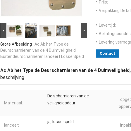
Prijs:
Verpakking Detail
Levertijd:
Betalingsconditi
Levering vermog
Grote Afbeelding :
Ac Ab het Type de
Deurscharnieren van de 4 Duimveiligheid,
Contact
Buitendeurscharnieren lanceert Losse Speld
Ac Ab het Type de Deurscharnieren van de 4 Duimveiligheid
beschrijving
De scharnieren van de
opge
Materiaal:
veiligheidsdeur
opperv
ja, losse speld
lanceer:
inpak