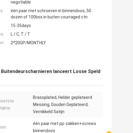
negotiable
s:
één paar met schroeven in binnendoos, 50
dozen of 100box in buiten courraged ctn
15-35days
es:
L / C, T / T
en:
2*20GP/MONTHLY
, Buitendeurscharnieren lanceert Losse Speld
Brassplated, Helder geplateerd
poetste
Messing, Gouden Geplateerd,
lakte:
Vernikkeld Satijn
één paar met pp-zakken+screws
ken:
binnendoos