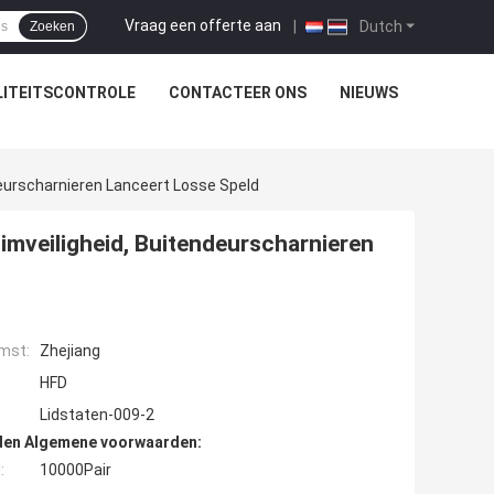
Vraag een offerte aan
|
Dutch
Zoeken
ITEITSCONTROLE
CONTACTEER ONS
NIEUWS
eurscharnieren Lanceert Losse Speld
imveiligheid, Buitendeurscharnieren
mst:
Zhejiang
HFD
Lidstaten-009-2
den Algemene voorwaarden:
:
10000Pair