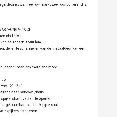
agerdeur is, wanneer uw markt zeer concurrerend is,
l is AB/AC/BP/CP/GP
en als foto's
 van
de
scharnierenriem
deur, de lentescharnieren van de metaaldeur van een
 productenpunten om more and more
s op
van 12“ - 24“
et regelbaar handvat /nails
e spijkershandvatten te openen
t regelbare handvatten/spijkers uit
vat/spijkers te openen