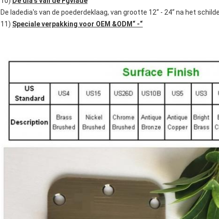
10)
De dia's van de Fgvlade
De ladedia's van de poederdeklaag, van grootte 12“ - 24“ na het sch
11)
Speciale verpakking voor OEM &ODM“ -“