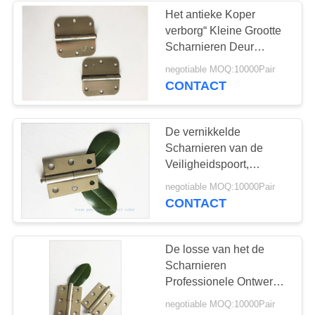
Het antieke Koper
verborg“ Kleine Grootte
Scharnieren Deur
Afneembare
negotiable MOQ:10000Pair
Beweegbare 4
CONTACT
De vernikkelde
Scharnieren van de
Veiligheidspoort,
Afgeworpen het
negotiable MOQ:10000Pair
Waterbewijs van
CONTACT
Veiligheidsscharnieren
De losse van het de
Scharnieren
Professionele Ontwerp
van de Speld Uitgaande
negotiable MOQ:10000Pair
Openingsdeur Hoge