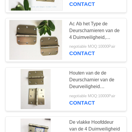
KWALITEITSCONTROLE
Scharnieren het Losse
CONTACT
Speld van de
Ingangsdeur weg
CONTACTEER
Ac Ab het Type de
ONS
Deurscharnieren van de
4 Duimveiligheid,
Buitendeurscharnieren
NIEUWS
negotiable MOQ:10000Pair
lanceert Losse Speld
CONTACT
SITEMAP
Houten van de de
Deurscharnier van de
PRIVACY
Deurveiligheid
POLICY
Kogellagertype Roestvrij
negotiable MOQ:10000Pair
Olieverfschilderij
CONTACT
De vlakke Hoofddeur
van de 4 Duimveiligheid