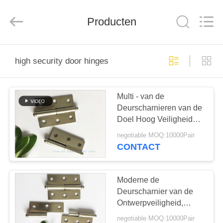
2026
PingHu
HongFengDa
Producten
Hardware
Factory.
All
Rights
Reserved.
HUIS
high security door hinges
PRODUCTEN
Multi - van de
Deurscharnieren van de
VIDEO'S
Doel Hoog Veiligheid
Vernikkeld Uiteindetype
negotiable MOQ:10000Pair
ONGEVEER
CONTACT
ONS
Moderne de
FABRIEKSREIS
Deurscharnier van de
Ontwerpveiligheid,
Leven van de de
negotiable MOQ:10000Pair