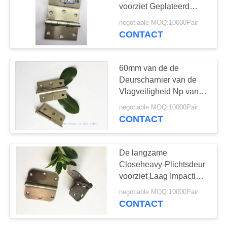
voorziet Geplateerd
Kogellager Gouden van
negotiable MOQ:10000Pair
een scharnier
CONTACT
60mm van de de
Deurscharnier van de
Vlagveiligheid Np van
het de Baluiteinde
negotiable MOQ:10000Pair
Metaalhardware voor het
CONTACT
Kabinet van het
Ovenmeubilair
De langzame
Closeheavy-Plichtsdeur
voorziet Laag Impaction
Vernikkeld Satijn van
negotiable MOQ:10000Pair
een scharnier
CONTACT