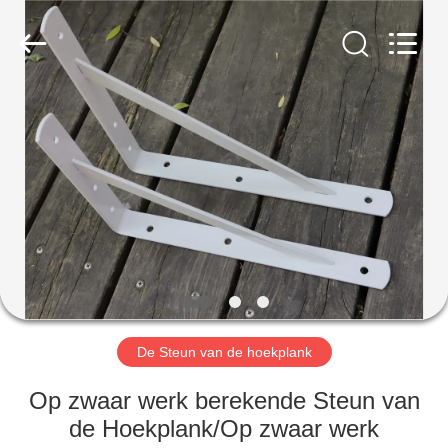
2026
PingHu
HongFengDa
Hardware
Factory.
All
Rights
Reserved.
HUIS
PRODUCTEN
VIDEO'S
ONGEVEER
ONS
De Steun van de hoekplank
FABRIEKSREIS
Op zwaar werk berekende Steun van
de Hoekplank/Op zwaar werk