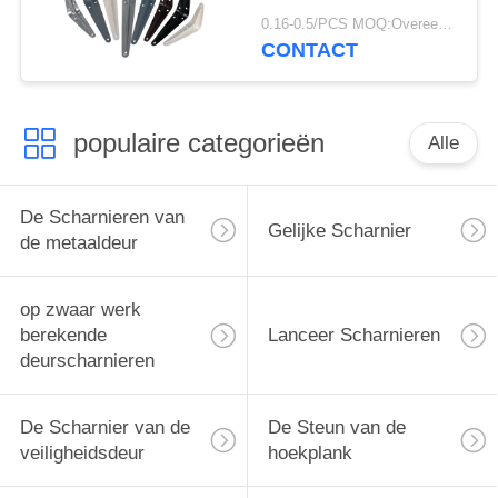
Steun van de de
0.16-0.5/PCS MOQ:Overeen te komen
Hoekplank 0.7mm -
CONTACT
1.2mm Dikte
populaire categorieën
Alle
De Scharnieren van
Gelijke Scharnier
de metaaldeur
op zwaar werk
berekende
Lanceer Scharnieren
deurscharnieren
De Scharnier van de
De Steun van de
veiligheidsdeur
hoekplank