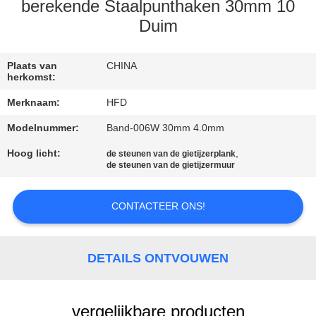
KWALITEITSCONTROLE
berekende Staalpunthaken 30mm 10
Duim
CONTACTEER
ONS
Plaats van
CHINA
herkomst:
Merknaam:
HFD
NIEUWS
Modelnummer:
Band-006W 30mm 4.0mm
Hoog licht:
,
SITEMAP
de steunen van de gietijzerplank
de steunen van de gietijzermuur
PRIVACY
CONTACTEER ONS!
POLICY
DETAILS ONTVOUWEN
vergelijkbare producten