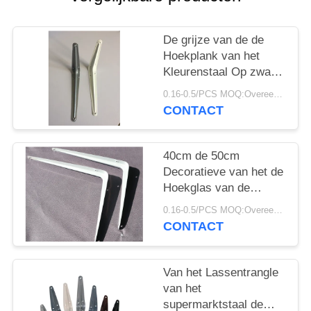
De grijze van de de
Hoekplank van het
Kleurenstaal Op zwaar
werk berekende van de
0.16-0.5/PCS MOQ:Overeen te komen
de Steun Antiroestkleur
CONTACT
Steun van de het
Poederdeklaag
40cm de 50cm
Decoratieve van het de
Hoekglas van de
Muursteun Steunen
0.16-0.5/PCS MOQ:Overeen te komen
van het de Hoekstaal
CONTACT
Van het Lassentrangle
van het
supermarktstaal de