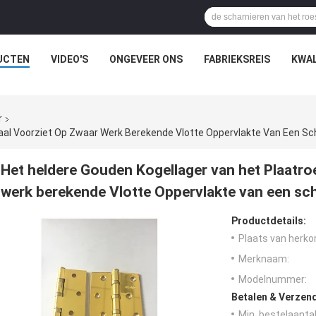
UCTEN
VIDEO'S
ONGEVEER ONS
FABRIEKSREIS
KWAL
r
taal Voorziet Op Zwaar Werk Berekende Vlotte Oppervlakte Van Een Sc
Het heldere Gouden Kogellager van het Plaatroe
werk berekende Vlotte Oppervlakte van een sch
Productdetails:
Plaats van herko
Merknaam:
Modelnummer:
Betalen & Verzen
Min. bestelaantal