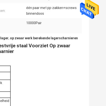
één paar met pp-zakken+screws
ken:
binnendoos
10000Pair
llager
,
op zwaar werk berekende lagerscharnieren
stvrije staal Voorziet Op zwaar
arnier
ek
elheid