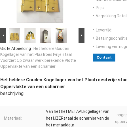
Prijs:
Verpakking Detail
Levertijd:
Betalingsconditi
Levering vermog
Grote Afbeelding :
Het heldere Gouden
Kogellager van het Plaatroestvrije staal
Contact
Voorziet Op zwaar werk berekende Vlotte
Oppervlakte van een scharnier
Het heldere Gouden Kogellager van het Plaatroestvrije sta
Oppervlakte van een scharnier
beschrijving
Van het het METAALkogellager van
opge
Materiaal:
het IJZERstaal de scharnier van de
opperv
het metaaldeur