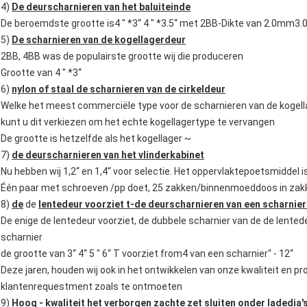
4)
De deurscharnieren van het baluiteinde
De beroemdste grootte is4 " *3“ 4 " *3.5“ met 2BB-Dikte van 2.0mm3
5)
De scharnieren van de kogellagerdeur
2BB, 4BB was de populairste grootte wij die produceren
Grootte van 4 " *3“
6)
nylon of staal de scharnieren van de cirkeldeur
Welke het meest commerciële type voor de scharnieren van de kogell
kunt u dit verkiezen om het echte kogellagertype te vervangen
De grootte is hetzelfde als het kogellager ~
7)
de deurscharnieren van het vlinderkabinet
Nu hebben wij 1,2“ en 1,4“ voor selectie. Het oppervlaktepoetsmidde
Één paar met schroeven /pp doet, 25 zakken/binnenmoeddoos in zakk
8)
de
de
lentedeur voorziet t-de deurscharnieren van een scharnier
De enige de lentedeur voorziet, de dubbele scharnier van de de lente
scharnier
de grootte van 3“ 4“ 5 " 6“ T voorziet from4 van een scharnier“ - 12“
Deze jaren, houden wij ook in het ontwikkelen van onze kwaliteit en
klantenrequestment zoals te ontmoeten
9)
Hoog - kwaliteit het verborgen zachte zet sluiten onder ladedia'