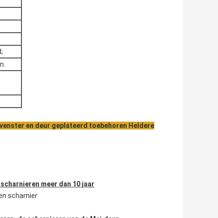
;
n.
 venster en deur geplateerd toebehoren Heldere
scharnieren meer dan 10 jaar
en scharnier