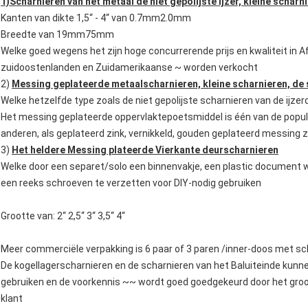
1)Scharnieren van het metaal de niet gepolijste ijzer, kleine scharn
Kanten van dikte 1,5“ - 4“ van 0.7mm2.0mm
Breedte van 19mm75mm
Welke goed wegens het zijn hoge concurrerende prijs en kwaliteit in A
zuidoostenlanden en Zuidamerikaanse ~ worden verkocht
2)
Messing geplateerde metaalscharnieren, kleine scharnieren, de 
Welke hetzelfde type zoals de niet gepolijste scharnieren van de ijze
Het messing geplateerde oppervlaktepoetsmiddel is één van de popul
anderen, als geplateerd zink, vernikkeld, gouden geplateerd messin
3)
Het heldere Messing plateerde Vierkante deurscharnieren
Welke door een separet/solo een binnenvakje, een plastic document 
een reeks schroeven te verzetten voor DIY-nodig gebruiken
Grootte van: 2“ 2,5“ 3“ 3,5“ 4“
Meer commerciële verpakking is 6 paar of 3 paren /inner-doos met s
De kogellagerscharnieren en de scharnieren van het Baluiteinde ku
gebruiken en de voorkennis ~~ wordt goed goedgekeurd door het groo
klant