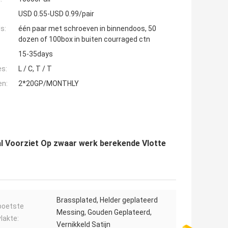
USD 0.55-USD 0.99/pair
s:
één paar met schroeven in binnendoos, 50
dozen of 100box in buiten courraged ctn
15-35days
es:
L / C, T / T
en:
2*20GP/MONTHLY
al Voorziet Op zwaar werk berekende Vlotte
Brassplated, Helder geplateerd
poetste
Messing, Gouden Geplateerd,
lakte:
Vernikkeld Satijn