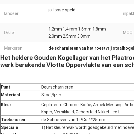
ja, losse speld
lanceer:
inpak
1.2mm 1,4 mm 1.6mm 1.8mm
Dikte:
MOQ:
2.0mm 2.5mm 3.0mm
Markeren:
de scharnieren van het roestvrij staalkoge
Het heldere Gouden Kogellager van het Plaatroe
werk berekende Vlotte Oppervlakte van een sch
Punt
Deurscharnieren
Materiaal
Staal/Ijzer
Kleur
Geplateerd Chrome; Koffie; Antiek Messing; Anti
Koper; Vernikkeld; Geborsteld Nikkel… ect.
Toebehoren
de Schroeven van 1 PCs 4*25mm
Speciale
1) Het kleurenvak wordt goedgekeurd met hoeve