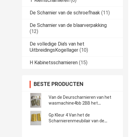
T Riemscharnieren
(6)
De Scharnier van de schroefhaak
(11)
De Scharnier van de blaarverpakking
(12)
De volledige Dia's van het
UitbreidingsKogellager
(10)
H Kabinetsscharnieren
(15)
BESTE PRODUCTEN
Van de Deurscharnieren van het
wasmachine4bb 2BB het
WoonKogellager Gouden
Opgepoetste Staal
Gp Kleur 4 Van het de
Scharnierenmeubilair van de
Kogellagerdeur de Aangepaste
Grootte Hardware