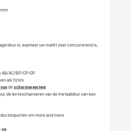
.0mm
agerdeur is, wanneer uw markt zeer concurrerend is,
l is AB/AC/BP/CP/GP
en als foto's
 van
de
scharnierenriem
deur, de lentescharnieren van de metaaldeur van een
 productenpunten om more and more
s op