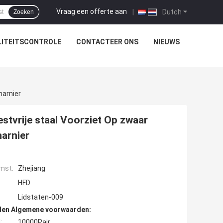
Vraag een offerte aan
|
Dutch
Zoeken
ITEITSCONTROLE
CONTACTEER ONS
NIEUWS
harnier
stvrije staal Voorziet Op zwaar
arnier
mst:
Zhejiang
HFD
Lidstaten-009
den Algemene voorwaarden:
:
10000Pair