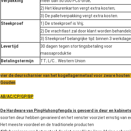
Verpakking
meer dan 50.000 PCs-orde;
2) Het kleurenkarton vergt extra kosten;
3) De palletverpakking vergt extra kosten.
Steekproef
1) De steekproef is Vrij;
2) De vrachtlast zal door klant worden behandeld
3) Steekproef belangrijke tijd: binnen 3 werkdage
Levertijd
30 dagen tegen stortingsbetaling voor
massaproduktie
Betalingstermijn
TT; L/C… Western Union
vier de deurscharnier van het kogellagermetaal voor zware houten
Gouden
AB/AC/CP/GP/BP
De Hardware van PingHuhongfengda is gevoerd in deur en kabinets
soorten deur hebben gevarieerd en het venster voorziet ernstig van e
Het meeste voordeel en de traditionele producten