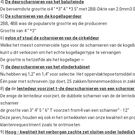
4)
De deurscharnieren van het baluiteinde
De beroemdste grootte is4 " *3“ 4 " *3.5“ met 2BB-Dikte van 2.0mm3
5)
De scharnieren van de kogellagerdeur
2BB, 4BB was de populairste grootte wij die produceren
Grootte van 4 " *3“
6)
nylon of staal de scharnieren van de cirkeldeur
Welke het meest commerciële type voor de scharnieren van de kogell
kunt u dit verkiezen om het echte kogellagertype te vervangen
De grootte is hetzelfde als het kogellager ~
7)
de deurscharnieren van het vlinderkabinet
Nu hebben wij 1,2“ en 1,4“ voor selectie. Het oppervlaktepoetsmidde
Één paar met schroeven /pp doet, 25 zakken/binnenmoeddoos in zakk
8)
de
de
lentedeur voorziet t-de deurscharnieren van een scharnier
De enige de lentedeur voorziet, de dubbele scharnier van de de lente
scharnier
de grootte van 3“ 4“ 5 " 6“ T voorziet from4 van een scharnier“ - 12“
Deze jaren, houden wij ook in het ontwikkelen van onze kwaliteit en
klantenrequestment zoals te ontmoeten
9)
Hoog - kwaliteit het verborgen zachte zet sluiten onder ladedia'