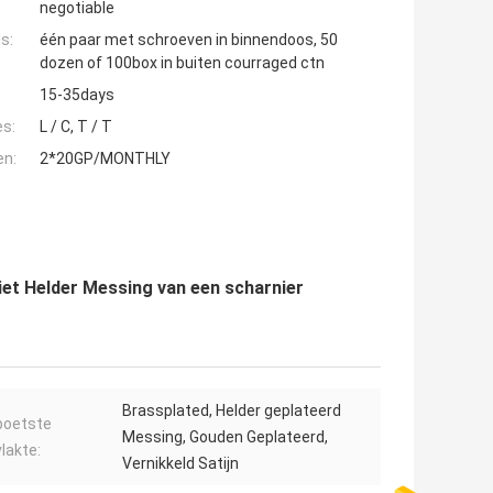
negotiable
s:
één paar met schroeven in binnendoos, 50
dozen of 100box in buiten courraged ctn
15-35days
es:
L / C, T / T
en:
2*20GP/MONTHLY
ziet Helder Messing van een scharnier
Brassplated, Helder geplateerd
poetste
Messing, Gouden Geplateerd,
lakte:
Vernikkeld Satijn