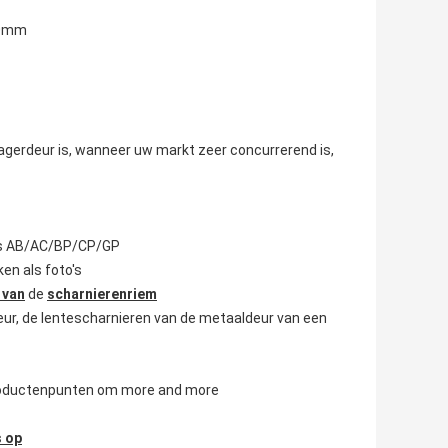
.0mm
agerdeur is, wanneer uw markt zeer concurrerend is,
l is AB/AC/BP/CP/GP
en als foto's
 van
de
scharnierenriem
deur, de lentescharnieren van de metaaldeur van een
 productenpunten om more and more
s op