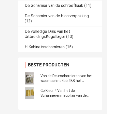
De Scharnier van de schroefhaak
(11)
De Scharnier van de blaarverpakking
(12)
De volledige Dia's van het
UitbreidingsKogellager
(10)
H Kabinetsscharnieren
(15)
BESTE PRODUCTEN
Van de Deurscharnieren van het
wasmachine4bb 2BB het
WoonKogellager Gouden
Opgepoetste Staal
Gp Kleur 4 Van het de
Scharnierenmeubilair van de
Kogellagerdeur de Aangepaste
Grootte Hardware