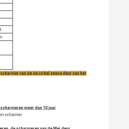
;
n.
scharnier van de de cirkel zware deur van het
scharnieren meer dan 10 jaar
en scharnier
ieren, de scharnieren van de Mej.deur,