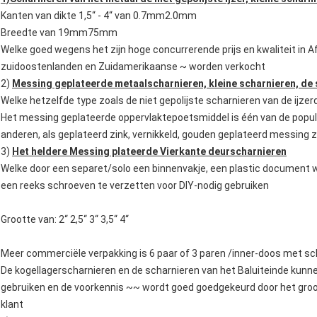
Kanten van dikte 1,5“ - 4“ van 0.7mm2.0mm
Breedte van 19mm75mm
Welke goed wegens het zijn hoge concurrerende prijs en kwaliteit in A
zuidoostenlanden en Zuidamerikaanse ~ worden verkocht
2)
Messing geplateerde metaalscharnieren, kleine scharnieren, de 
Welke hetzelfde type zoals de niet gepolijste scharnieren van de ijze
Het messing geplateerde oppervlaktepoetsmiddel is één van de popul
anderen, als geplateerd zink, vernikkeld, gouden geplateerd messin
3)
Het heldere Messing plateerde Vierkante deurscharnieren
Welke door een separet/solo een binnenvakje, een plastic document 
een reeks schroeven te verzetten voor DIY-nodig gebruiken
Grootte van: 2“ 2,5“ 3“ 3,5“ 4“
Meer commerciële verpakking is 6 paar of 3 paren /inner-doos met s
De kogellagerscharnieren en de scharnieren van het Baluiteinde ku
gebruiken en de voorkennis ~~ wordt goed goedgekeurd door het groo
klant