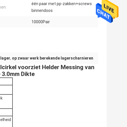
één paar met pp-zakken+screws
ken:
binnendoos
10000Pair
llager
,
op zwaar werk berekende lagerscharnieren
alcirkel voorziet Helder Messing van
e 3.0mm Dikte
ek
elheid