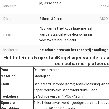
ja, losse speld
lanceer:
inpak
Dikte:
2.5mm 3.0mm
MOQ:
4BB van het het kogellagermetaal
naam:
van de staalcirkel de deurscharnier
voor zware houten deur
Markeren:
de scharnieren van het roestvrij staalkoge
Het het Roestvrije staalKogellager van de sta
een scharnier plateerd
Punt
Deurscharnieren
Materiaal
Staal/Ijzer
Kleur
Geplateerd Chrome; Koffie; Antiek Messing; Anti
Koper; Vernikkeld; Geborsteld Nikkel… ect.
Toebehoren
de Schroeven van 1 PCs 4*25mm
Speciale
1) Het kleurenvak wordt goedgekeurd met hoeve
Verpakking
meer dan 50.000 PCs-orde;