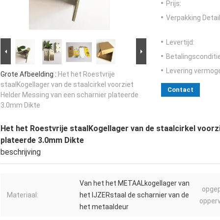
Prijs:
Verpakking Detail
Levertijd:
Betalingsconditi
Levering vermog
Grote Afbeelding :
Het het Roestvrije
staalKogellager van de staalcirkel voorziet
Contact
Helder Messing van een scharnier plateerde
3.0mm Dikte
Het het Roestvrije staalKogellager van de staalcirkel voor
plateerde 3.0mm Dikte
beschrijving
Van het het METAALkogellager van
opge
Materiaal:
het IJZERstaal de scharnier van de
opperv
het metaaldeur