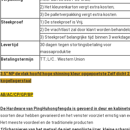
2) Het kleurenkarton vergt extra kosten;
3) De palletverpakking vergt extra kosten.
Steekproef
1) De steekproef is Vrij;
2) De vrachtlast zal door klant worden behandeld
3) Steekproef belangrijke tijd: binnen 3 werkdage
Levertijd
30 dagen tegen stortingsbetaling voor
massaproduktie
Betalingstermijn
TT; L/C… Western Union
3.5“ NP de vlak hoofd hoge shinning kleur opgepoetste Zelf dicht 2 
kogellagerstaal
AB/AC/CP/GP/BP
De Hardware van PingHuhongfengda is gevoerd in deur en kabinets
soorten deur hebben gevarieerd en het venster voorziet ernstig van e
Het meeste voordeel en de traditionele producten
1)Scharnieren van het metaal de niet gepolijste ijzer, kleine scharn