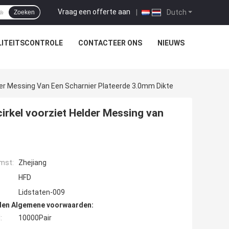
Vraag een offerte aan
|
Dutch
Zoeken
ITEITSCONTROLE
CONTACTEER ONS
NIEUWS
lder Messing Van Een Scharnier Plateerde 3.0mm Dikte
cirkel voorziet Helder Messing van
mst:
Zhejiang
HFD
Lidstaten-009
den Algemene voorwaarden:
:
10000Pair