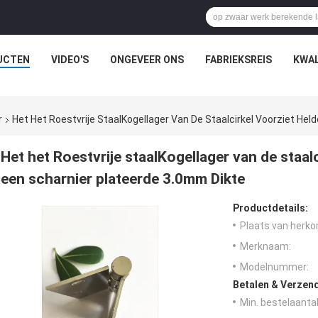
UCTEN
VIDEO'S
ONGEVEER ONS
FABRIEKSREIS
KWAL
r
Het Het Roestvrije StaalKogellager Van De Staalcirkel Voorziet He
Het het Roestvrije staalKogellager van de staal
een scharnier plateerde 3.0mm Dikte
Productdetails:
Plaats van herko
Merknaam:
Modelnummer:
Betalen & Verzen
Min. bestelaantal