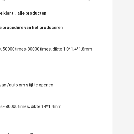
 klant… alle producten
lke procedure van het produceren
5kgs, 50000times-80000times, dikte 1.0*1.4*1.8mm
van /auto om stijl te openen
mes--80000times, dikte 14*1.4mm