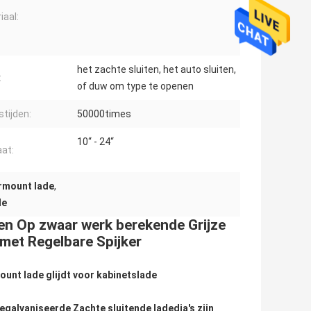
iaal:
het zachte sluiten, het auto sluiten,
:
of duw om type te openen
stijden:
50000times
10“ - 24“
at:
ermount lade
,
de
en Op zwaar werk berekende Grijze
met Regelbare Spijker
unt lade glijdt voor kabinetslade
egalvaniseerde Zachte sluitende ladedia's zijn