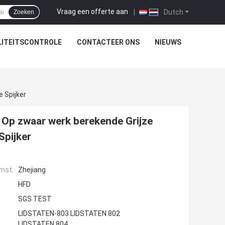
Vraag een offerte aan
|
Dutch
Zoeken
ITEITSCONTROLE
CONTACTEER ONS
NIEUWS
 Spijker
 Op zwaar werk berekende Grijze
Spijker
mst:
Zhejiang
HFD
SGS TEST
LIDSTATEN-803 LIDSTATEN 802
LIDSTATEN 804