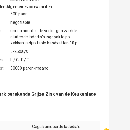
den Algemene voorwaarden:
:
500 paar
negotiable
s:
undermount is de verborgen zachte
sluitende ladedia's ingepakte pp-
zakken+adjustable handvatten 10 p
5-25days
es:
L / C, T / T
en:
50000 paren/maand
rk berekende Grijze Zink van de Keukenlade
Gegalvaniseerde ladedia's