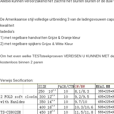
Allebei kunnen veroorzakend het zachte het sluiten sluiten of de duw 
De Amerikaanse stijl volledige uitbreiding 3 van de ladingsvouwen capa
kwaliteit
ladedia's
1) met regelbare handvatten Grijze & Oranje kleur
2) met regelbare spijkers
Grijze & Witte Kleur
Om het even welke TESTsteekproeven VEREISEN U KUNNEN MET d
kostenloos binnen 2 paren
Verwijs Secification: