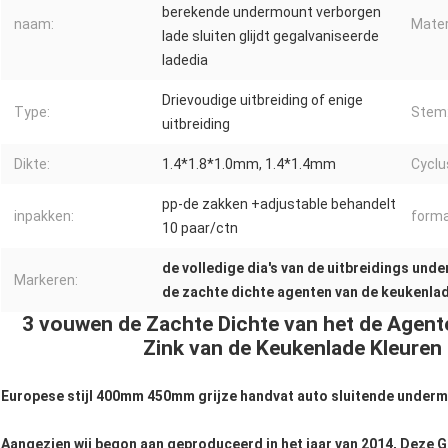
berekende undermount verborgen
naam:
Mater
lade sluiten glijdt gegalvaniseerde
ladedia
Drievoudige uitbreiding of enige
Type:
Stem
uitbreiding
Dikte:
1.4*1.8*1.0mm, 1.4*1.4mm
Cyclu
pp-de zakken +adjustable behandelt
inpakken:
forma
10 paar/ctn
de volledige dia's van de uitbreidings und
Markeren:
de zachte dichte agenten van de keukenla
3 vouwen de Zachte Dichte van het de Agent
Zink van de Keukenlade Kleuren 
Europese stijl 400mm 450mm grijze handvat auto sluitende undermo
Aangezien wij begon aan geproduceerd in het jaar van 2014, Deze G