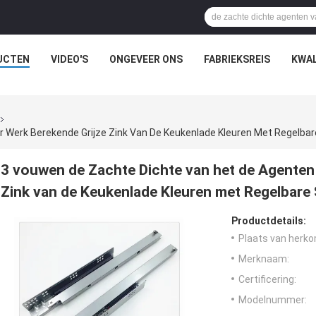
UCTEN
VIDEO'S
ONGEVEER ONS
FABRIEKSREIS
KWAL
Werk Berekende Grijze Zink Van De Keukenlade Kleuren Met Regelbare
3 vouwen de Zachte Dichte van het de Agenten
Zink van de Keukenlade Kleuren met Regelbare 
Productdetails:
Plaats van herko
Merknaam:
Certificering:
Modelnummer: