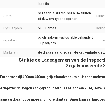
ladedia
het zachte sluiten, het auto sluiten,
Stem:
Dikte:
of duw om type te openen
Cyclustijden:
50000times
ladin
pp-de zakken +adjustable behandelt
inpakken:
forma
10 paar/ctn
Markeren:
de dia'svervanging van de keukenlade
,
de z
Strikte de Ladeagenten van de Inspect
Gegalvaniseerde S
Europese stijl 400mm 450mm grijze handvat auto sluitende undermo
Aangezien wij begon aan geproduceerd in het jaar van 2014, Deze G
aanvaardbaar door more and more klant van Amerikaanse, Europese