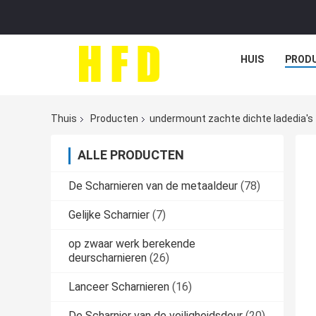
HUIS
PROD
Thuis
Producten
undermount zachte dichte ladedia's
ALLE PRODUCTEN
De Scharnieren van de metaaldeur
(78)
Gelijke Scharnier
(7)
op zwaar werk berekende
deurscharnieren
(26)
Lanceer Scharnieren
(16)
De Scharnier van de veiligheidsdeur
(20)