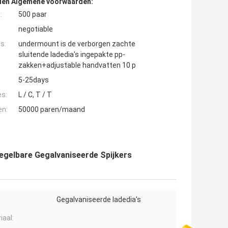
den Algemene voorwaarden:
:
500 paar
negotiable
s:
undermount is de verborgen zachte
sluitende ladedia's ingepakte pp-
zakken+adjustable handvatten 10 p
5-25days
es:
L / C, T / T
en:
50000 paren/maand
Regelbare Gegalvaniseerde Spijkers
Gegalvaniseerde ladedia's
iaal: