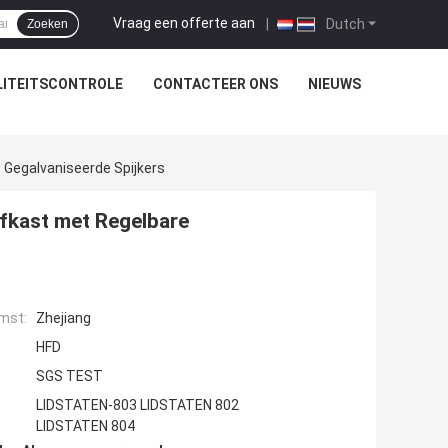
Vraag een offerte aan
|
Dutch
Zoeken
ITEITSCONTROLE
CONTACTEER ONS
NIEUWS
 Gegalvaniseerde Spijkers
efkast met Regelbare
mst:
Zhejiang
HFD
SGS TEST
LIDSTATEN-803 LIDSTATEN 802
LIDSTATEN 804