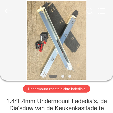
2026
PingHu
HongFengDa
Hardware
Factory.
All
Rights
Reserved.
HUIS
PRODUCTEN
VIDEO'S
ONGEVEER
ONS
Undermount zachte dichte ladedia's
FABRIEKSREIS
1.4*1.4mm Undermount Ladedia's, de
Dia'sduw van de Keukenkastlade te