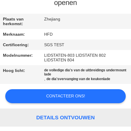
KWALITEITSCONTROLE
openen
CONTACTEER
Plaats van
Zhejiang
herkomst:
ONS
Merknaam:
HFD
Certificering:
SGS TEST
NIEUWS
Modelnummer:
LIDSTATEN-803 LIDSTATEN 802
LIDSTATEN 804
SITEMAP
Hoog licht:
de volledige dia's van de uitbreidings undermount
lade
,
de dia'svervanging van de keukenlade
PRIVACY
POLICY
CONTACTEER ONS!
DETAILS ONTVOUWEN