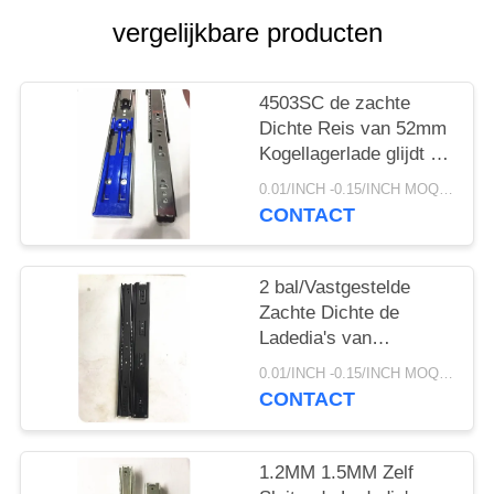
vergelijkbare producten
4503SC de zachte
Dichte Reis van 52mm
Kogellagerlade glijdt 45
100lb-van de
0.01/INCH -0.15/INCH MOQ:1000 paar
Ladingskg Capaciteit
CONTACT
2 bal/Vastgestelde
Zachte Dichte de
Ladedia's van
Undermount, de
0.01/INCH -0.15/INCH MOQ:1000 paar
Volledige Dia's van de
CONTACT
Uitbreidingslade
1.2MM 1.5MM Zelf