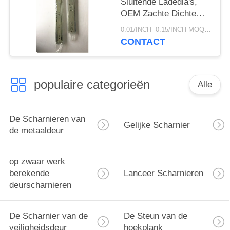
Sluitende Ladedia's,
OEM Zachte Dichte
Ladedia's
0.01/INCH -0.15/INCH MOQ:1000 paar
CONTACT
populaire categorieën
Alle
De Scharnieren van
Gelijke Scharnier
de metaaldeur
op zwaar werk
berekende
Lanceer Scharnieren
deurscharnieren
De Scharnier van de
De Steun van de
veiligheidsdeur
hoekplank