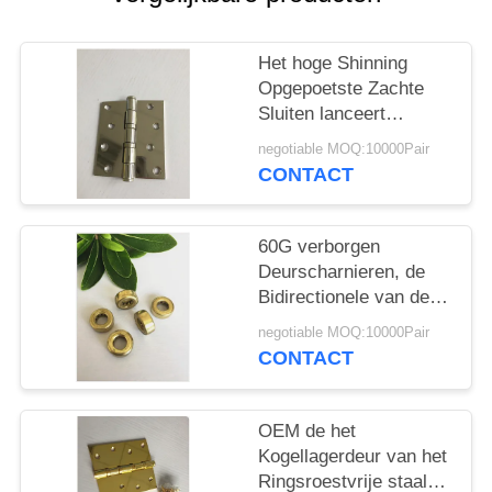
Het hoge Shinning
Opgepoetste Zachte
Sluiten lanceert
Deurscharnieren
negotiable MOQ:10000Pair
Antiroest voor Zware
CONTACT
Deur
60G verborgen
Deurscharnieren, de
Bidirectionele van de
het Kabinetsdeur van
negotiable MOQ:10000Pair
de Nikkelkleur
CONTACT
Hardware van het de
Scharnierenmeubilair
OEM de het
Kogellagerdeur van het
Ringsroestvrije staal