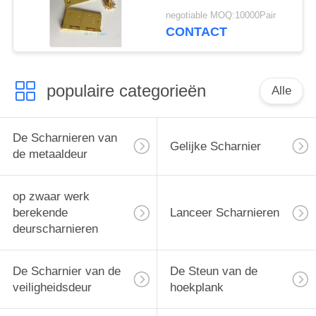
Voorziet GP Gouden
negotiable MOQ:10000Pair
Geplateerde 3.0mm
CONTACT
van een scharnier
populaire categorieën
Alle
De Scharnieren van
Gelijke Scharnier
de metaaldeur
op zwaar werk
berekende
Lanceer Scharnieren
deurscharnieren
De Scharnier van de
De Steun van de
veiligheidsdeur
hoekplank