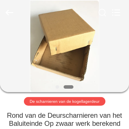
2026
PingHu
HongFengDa
Hardware
Factory.
All
Rights
Reserved.
HUIS
PRODUCTEN
VIDEO'S
ONGEVEER
ONS
De scharnieren van de kogellagerdeur
FABRIEKSREIS
Rond van de Deurscharnieren van het
Baluiteinde Op zwaar werk berekend