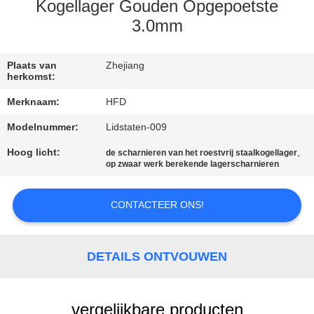
KWALITEITSCONTROLE
Kogellager Gouden Opgepoetste
3.0mm
CONTACTEER
ONS
Plaats van
Zhejiang
herkomst:
Merknaam:
HFD
NIEUWS
Modelnummer:
Lidstaten-009
Hoog licht:
,
SITEMAP
de scharnieren van het roestvrij staalkogellager
op zwaar werk berekende lagerscharnieren
PRIVACY
CONTACTEER ONS!
POLICY
DETAILS ONTVOUWEN
vergelijkbare producten