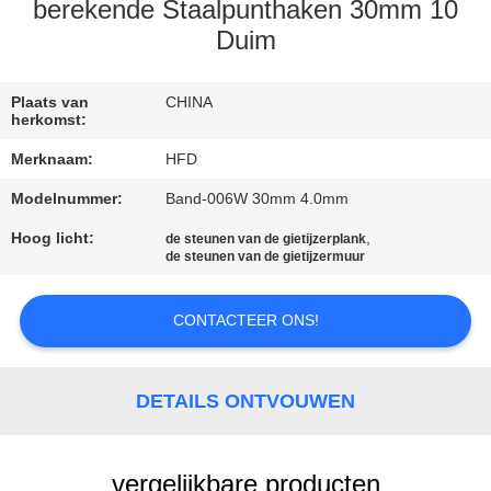
KWALITEITSCONTROLE
berekende Staalpunthaken 30mm 10
Duim
CONTACTEER
ONS
Plaats van
CHINA
herkomst:
Merknaam:
HFD
NIEUWS
Modelnummer:
Band-006W 30mm 4.0mm
Hoog licht:
,
SITEMAP
de steunen van de gietijzerplank
de steunen van de gietijzermuur
PRIVACY
CONTACTEER ONS!
POLICY
DETAILS ONTVOUWEN
vergelijkbare producten