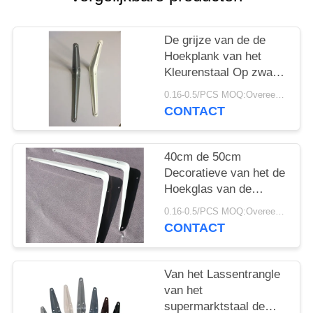
De grijze van de de
Hoekplank van het
Kleurenstaal Op zwaar
werk berekende van de
0.16-0.5/PCS MOQ:Overeen te komen
de Steun Antiroestkleur
CONTACT
Steun van de het
Poederdeklaag
40cm de 50cm
Decoratieve van het de
Hoekglas van de
Muursteun Steunen
0.16-0.5/PCS MOQ:Overeen te komen
van het de Hoekstaal
CONTACT
Van het Lassentrangle
van het
supermarktstaal de