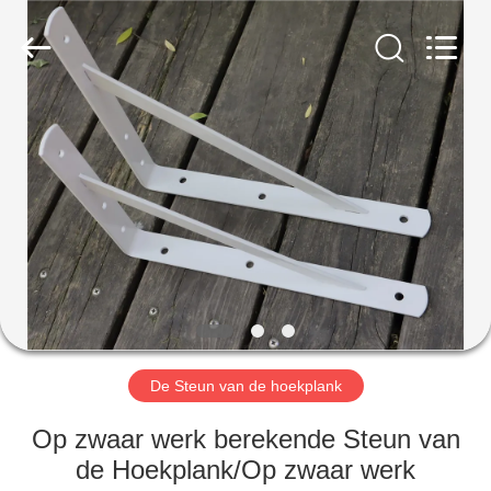
2026
PingHu
HongFengDa
Hardware
Factory.
All
Rights
Reserved.
HUIS
PRODUCTEN
VIDEO'S
ONGEVEER
ONS
De Steun van de hoekplank
FABRIEKSREIS
Op zwaar werk berekende Steun van
de Hoekplank/Op zwaar werk