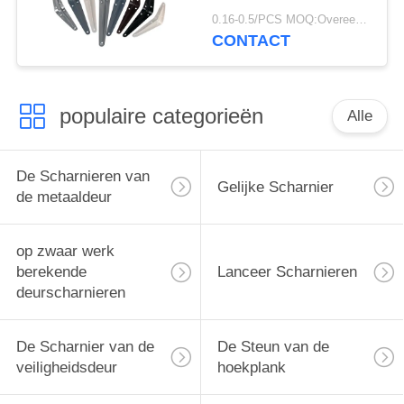
Steun van de de
0.16-0.5/PCS MOQ:Overeen te komen
Hoekplank 0.7mm -
CONTACT
1.2mm Dikte
populaire categorieën
Alle
De Scharnieren van
Gelijke Scharnier
de metaaldeur
op zwaar werk
berekende
Lanceer Scharnieren
deurscharnieren
De Scharnier van de
De Steun van de
veiligheidsdeur
hoekplank