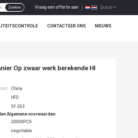
Vraag een offerte aan
|
Dutch
Zoeken
ITEITSCONTROLE
CONTACTEER ONS
NIEUWS
anier Op zwaar werk berekende Hl
mst:
China
HFD
Sf-263
den Algemene voorwaarden:
:
20000PCS
negotiable