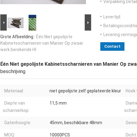
Verpakking Detail
Levertijd:
Betalingsconditi
Levering vermog
Grote Afbeelding :
Één Niet gepolijste
Kabinetsscharnieren van Manier Op zwaar
Contact
werk berekende Hl
Één Niet gepolijste Kabinetsscharnieren van Manier Op zw
beschrijving
Materiaal:
niet gepolijste zelf geplateerde kleur
Hoek 
Diepte van
11,5 mm
Diame
scharnierkop:
scharn
Gatenhoogte:
45mm, beschikbare 48mm
Gewic
MOQ:
10000PCS
Dicht