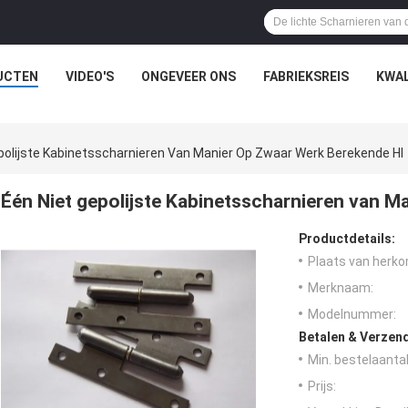
UCTEN
VIDEO'S
ONGEVEER ONS
FABRIEKSREIS
KWAL
polijste Kabinetsscharnieren Van Manier Op Zwaar Werk Berekende Hl
Één Niet gepolijste Kabinetsscharnieren van M
Productdetails:
Plaats van herko
Merknaam:
Modelnummer:
Betalen & Verzen
Min. bestelaantal
Prijs: