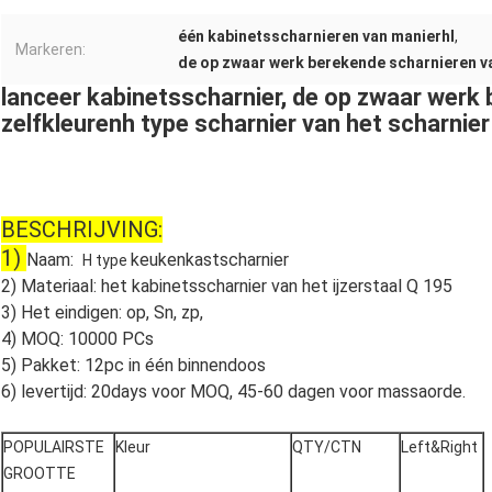
één kabinetsscharnieren van manierhl
,
Markeren:
de op zwaar werk berekende scharnieren va
lanceer kabinetsscharnier, de op zwaar werk 
zelfkleurenh type scharnier van het scharnier
BESCHRIJVING:
1)
Naam:  
keukenkastscharnier
H type
2) Materiaal: het kabinetsscharnier van het ijzerstaal Q 195
3) Het eindigen: op, Sn, zp,
4) MOQ: 10000 PCs
5) Pakket: 12pc in één binnendoos
6) levertijd: 20days voor MOQ, 45-60 dagen voor massaorde.
POPULAIRSTE
Kleur
QTY/CTN
Left&Right
GROOTTE