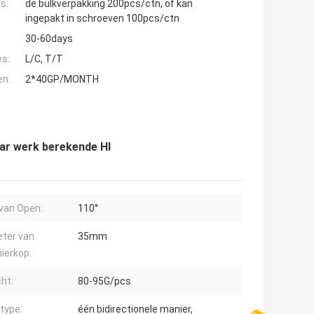
s:
de bulkverpakking 200pcs/ctn, of kan
ingepakt in schroeven 100pcs/ctn
30-60days
es:
L/C, T/T
en:
2*40GP/MONTH
aar werk berekende Hl
van Open:
110°
ter van
35mm
ierkop:
ht:
80-95G/pcs
 type:
één bidirectionele manier,