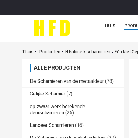
HUIS
PROD
Thuis
Producten
H Kabinetsscharnieren
Één Niet Ge
ALLE PRODUCTEN
De Scharnieren van de metaaldeur
(78)
Gelijke Scharnier
(7)
op zwaar werk berekende
deurscharnieren
(26)
Lanceer Scharnieren
(16)
De Scharnier van de veiligheidsdeur
(20)