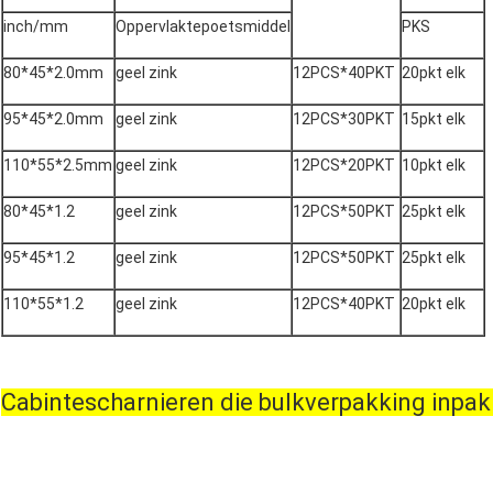
inch/mm
Oppervlaktepoetsmiddel
PKS
80*45*2.0mm
geel zink
12PCS*40PKT
20pkt elk
95*45*2.0mm
geel zink
12PCS*30PKT
15pkt elk
110*55*2.5mm
geel zink
12PCS*20PKT
10pkt elk
80*45*1.2
geel zink
12PCS*50PKT
25pkt elk
95*45*1.2
geel zink
12PCS*50PKT
25pkt elk
110*55*1.2
geel zink
12PCS*40PKT
20pkt elk
Cabintescharnieren die bulkverpakking inpa