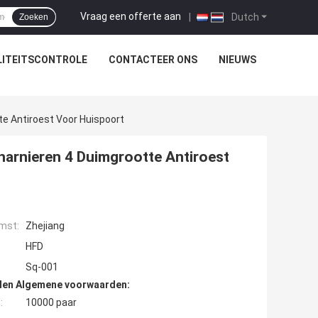
Vraag een offerte aan
|
Dutch
Zoeken
ITEITSCONTROLE
CONTACTEER ONS
NIEUWS
e Antiroest Voor Huispoort
harnieren 4 Duimgrootte Antiroest
mst:
Zhejiang
HFD
Sq-001
den Algemene voorwaarden:
:
10000 paar