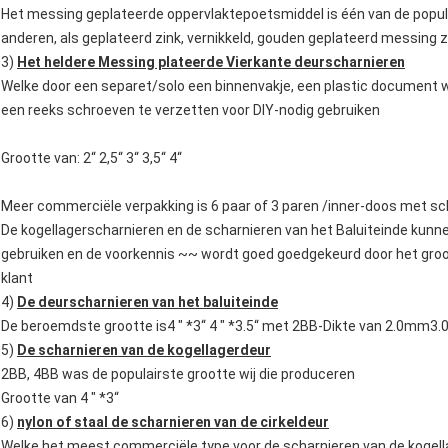
Het messing geplateerde oppervlaktepoetsmiddel is één van de popul
anderen, als geplateerd zink, vernikkeld, gouden geplateerd messin
3)
Het heldere Messing plateerde Vierkante deurscharnieren
Welke door een separet/solo een binnenvakje, een plastic document 
een reeks schroeven te verzetten voor DIY-nodig gebruiken
Grootte van: 2“ 2,5“ 3“ 3,5“ 4“
Meer commerciële verpakking is 6 paar of 3 paren /inner-doos met s
De kogellagerscharnieren en de scharnieren van het Baluiteinde ku
gebruiken en de voorkennis ~~ wordt goed goedgekeurd door het groo
klant
4)
De deurscharnieren van het baluiteinde
De beroemdste grootte is4 " *3“ 4 " *3.5“ met 2BB-Dikte van 2.0mm3
5)
De scharnieren van de kogellagerdeur
2BB, 4BB was de populairste grootte wij die produceren
Grootte van 4 " *3“
6)
nylon of staal de scharnieren van de cirkeldeur
Welke het meest commerciële type voor de scharnieren van de kogell