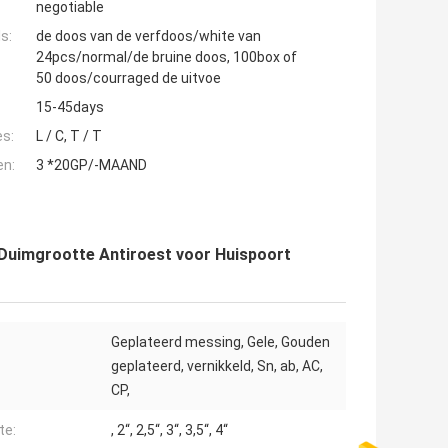
negotiable
s:
de doos van de verfdoos/white van
24pcs/normal/de bruine doos, 100box of
50 doos/courraged de uitvoe
15-45days
es:
L / C, T / T
en:
3 *20GP/-MAAND
 Duimgrootte Antiroest voor Huispoort
Geplateerd messing, Gele, Gouden
geplateerd, vernikkeld, Sn, ab, AC,
CP,
te:
, 2“, 2,5“, 3“, 3,5“, 4“