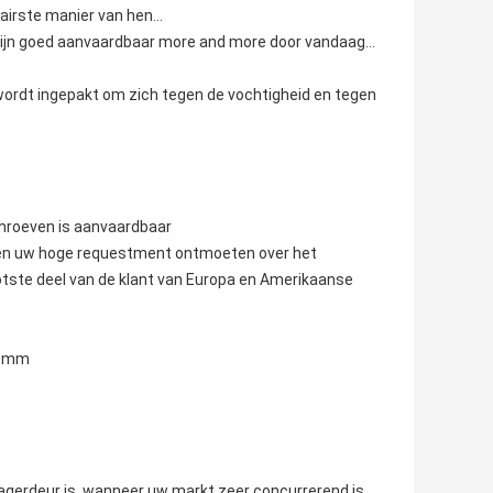
airste manier van hen…
g zijn goed aanvaardbaar more and more door vandaag…
wordt ingepakt om zich tegen de vochtigheid en tegen
chroeven is aanvaardbaar
nnen uw hoge requestment ontmoeten over het
tste deel van de klant van Europa en Amerikaanse
.0mm
agerdeur is, wanneer uw markt zeer concurrerend is,