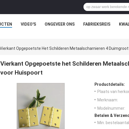
UCTEN
VIDEO'S
ONGEVEER ONS
FABRIEKSREIS
KWAL
Vierkant Opgepoetste Het Schilderen Metaalscharnieren 4 Duimgroott
Vierkant Opgepoetste het Schilderen Metaalsc
voor Huispoort
Productdetails:
Plaats van herko
Merknaam:
Modelnummer:
Betalen & Verzen
Min. bestelaantal