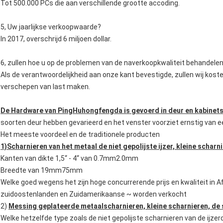
Tot 500.000 PCs die aan verschillende grootte accoding.
5, Uw jaarlijkse verkoopwaarde?
In 2017, overschrijd 6 miljoen dollar.
6, zullen hoe u op de problemen van de naverkoopkwaliteit behandele
Als de verantwoordelijkheid aan onze kant bevestigde, zullen wij kos
verschepen van last maken.
De Hardware van PingHuhongfengda is gevoerd in deur en kabinets
soorten deur hebben gevarieerd en het venster voorziet ernstig van e
Het meeste voordeel en de traditionele producten
1)Scharnieren van het metaal de niet gepolijste ijzer, kleine scharn
Kanten van dikte 1,5“ - 4“ van 0.7mm2.0mm
Breedte van 19mm75mm
Welke goed wegens het zijn hoge concurrerende prijs en kwaliteit in A
zuidoostenlanden en Zuidamerikaanse ~ worden verkocht
2)
Messing geplateerde metaalscharnieren, kleine scharnieren, de 
Welke hetzelfde type zoals de niet gepolijste scharnieren van de ijze