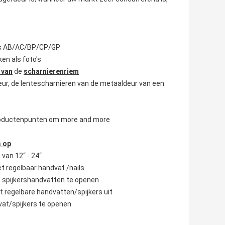
l is AB/AC/BP/CP/GP
en als foto's
 van
de
scharnierenriem
deur, de lentescharnieren van de metaaldeur van een
 productenpunten om more and more
s op
van 12“ - 24“
et regelbaar handvat /nails
e spijkershandvatten te openen
t regelbare handvatten/spijkers uit
vat/spijkers te openen