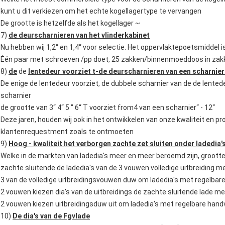
kunt u dit verkiezen om het echte kogellagertype te vervangen
De grootte is hetzelfde als het kogellager ~
7)
de deurscharnieren van het vlinderkabinet
Nu hebben wij 1,2“ en 1,4“ voor selectie. Het oppervlaktepoetsmidde
Één paar met schroeven /pp doet, 25 zakken/binnenmoeddoos in zakk
8)
de
de
lentedeur voorziet t-de deurscharnieren van een scharnier
De enige de lentedeur voorziet, de dubbele scharnier van de de lente
scharnier
de grootte van 3“ 4“ 5 " 6“ T voorziet from4 van een scharnier“ - 12“
Deze jaren, houden wij ook in het ontwikkelen van onze kwaliteit en
klantenrequestment zoals te ontmoeten
9)
Hoog - kwaliteit het verborgen zachte zet sluiten onder ladedia'
Welke in de markten van ladedia's meer en meer beroemd zijn, grootte 
zachte sluitende de ladedia's van de 3 vouwen volledige uitbreiding m
3 van de volledige uitbreidingsvouwen duw om ladedia's met regelbar
2 vouwen kiezen dia's van de uitbreidings de zachte sluitende lade me
2 vouwen kiezen uitbreidingsduw uit om ladedia's met regelbare hand
10)
De dia's van de Fgvlade