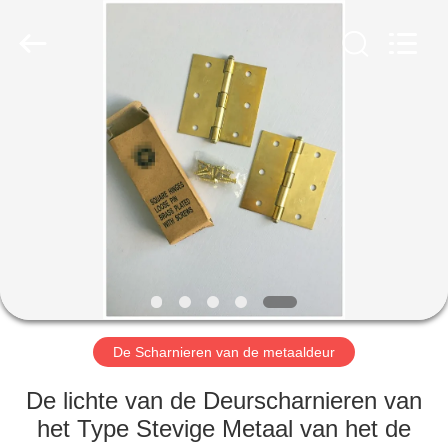
2026
PingHu
HongFengDa
Hardware
Factory.
All
Rights
Reserved.
HUIS
PRODUCTEN
VIDEO'S
ONGEVEER
ONS
De Scharnieren van de metaaldeur
FABRIEKSREIS
De lichte van de Deurscharnieren van
het Type Stevige Metaal van het de