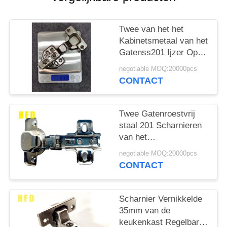
Twee van het het
Kabinetsmetaal van het
Gatenss201 Ijzer Op
zwaar werk berekende
negotiable MOQ:20000pcs
Opgepoetste de
CONTACT
Deurscharnieren
Twee Gatenroestvrij
staal 201 Scharnieren
van het
Bekledingskabinet
negotiable MOQ:20000pcs
11.5mm Diepte
CONTACT
Scharnier Vernikkelde
35mm van de
keukenkast Regelbare