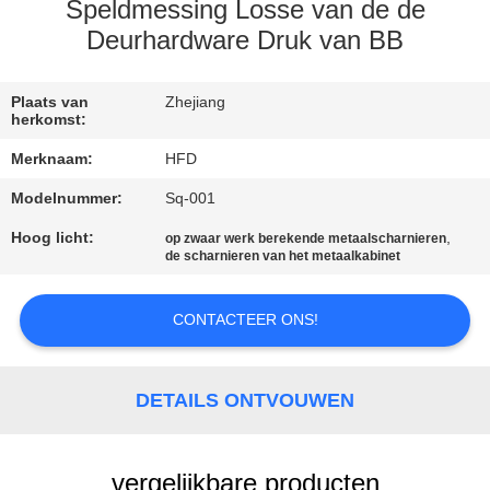
KWALITEITSCONTROLE
Speldmessing Losse van de de
Deurhardware Druk van BB
CONTACTEER
ONS
Plaats van
Zhejiang
herkomst:
Merknaam:
HFD
NIEUWS
Modelnummer:
Sq-001
Hoog licht:
,
SITEMAP
op zwaar werk berekende metaalscharnieren
de scharnieren van het metaalkabinet
PRIVACY
CONTACTEER ONS!
POLICY
DETAILS ONTVOUWEN
vergelijkbare producten