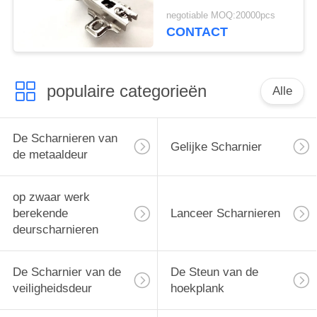
Houten Deur
negotiable MOQ:20000pcs
CONTACT
populaire categorieën
Alle
De Scharnieren van
Gelijke Scharnier
de metaaldeur
op zwaar werk
berekende
Lanceer Scharnieren
deurscharnieren
De Scharnier van de
De Steun van de
veiligheidsdeur
hoekplank