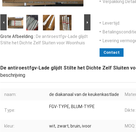
Verpakking Detail
Levertijd:
Betalingsconditi
Grote Afbeelding :
De antiroestfgv-Lade glijdt
Levering vermog
Stilte het Dichte Zelf Sluiten voor Woonhuis
Contact
De antiroestfgv-Lade glijdt Stilte het Dichte Zelf Sluiten 
beschrijving
naam:
de diakanaal van de keukenkastlade
Mater
FGV-TYPE, BLUM-TYPE
Type:
Dikte:
kleur:
wit, zwart, bruin, ivoor
MOQ: