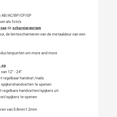
l is AB/AC/BP/CP/GP
en als foto's
 van
de
scharnierenriem
deur, de lentescharnieren van de metaaldeur van een
 productenpunten om more and more
s op
van 12“ - 24“
et regelbaar handvat /nails
e spijkershandvatten te openen
t regelbare handvatten/spijkers uit
vat/spijkers te openen
ilderen van 0.8mm1.2mm