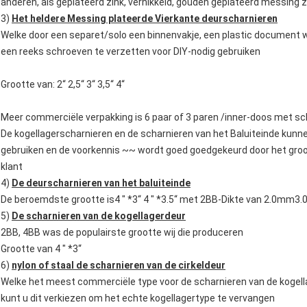
anderen, als geplateerd zink, vernikkeld, gouden geplateerd messin
3)
Het heldere Messing plateerde Vierkante deurscharnieren
Welke door een separet/solo een binnenvakje, een plastic document 
een reeks schroeven te verzetten voor DIY-nodig gebruiken
Grootte van: 2“ 2,5“ 3“ 3,5“ 4“
Meer commerciële verpakking is 6 paar of 3 paren /inner-doos met s
De kogellagerscharnieren en de scharnieren van het Baluiteinde ku
gebruiken en de voorkennis ~~ wordt goed goedgekeurd door het groo
klant
4)
De deurscharnieren van het baluiteinde
De beroemdste grootte is4 " *3“ 4 " *3.5“ met 2BB-Dikte van 2.0mm3
5)
De scharnieren van de kogellagerdeur
2BB, 4BB was de populairste grootte wij die produceren
Grootte van 4 " *3“
6)
nylon of staal de scharnieren van de cirkeldeur
Welke het meest commerciële type voor de scharnieren van de kogell
kunt u dit verkiezen om het echte kogellagertype te vervangen