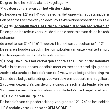
De grootte is hetzelfde als het kogellager ~
7)
de deurscharnieren van het vlinderkabinet
Nu hebben wij 1,2“ en 1,4“ voor selectie. Het oppervlaktepoetsmidde
Één paar met schroeven /pp doet, 25 zakken/binnenmoeddoos in zakk
8)
de
de
lentedeur voorziet t-de deurscharnieren van een scharnier
De enige de lentedeur voorziet, de dubbele scharnier van de de lente
scharnier
de grootte van 3“ 4“ 5 " 6“ T voorziet from4 van een scharnier“ - 12“
Deze jaren, houden wij ook in het ontwikkelen van onze kwaliteit en
klantenrequestment zoals te ontmoeten
9)
Hoog - kwaliteit het verborgen zachte zet sluiten onder ladedia'
Welke in de markten van ladedia's meer en meer beroemd zijn, grootte 
zachte sluitende de ladedia's van de 3 vouwen volledige uitbreiding m
3 van de volledige uitbreidingsvouwen duw om ladedia's met regelbar
2 vouwen kiezen dia's van de uitbreidings de zachte sluitende lade me
2 vouwen kiezen uitbreidingsduw uit om ladedia's met regelbare hand
10)
De dia's van de Fgvlade
De ladedia's van de poederdeklaag, van grootte 12“ - 24“ na het sch
11)
Speciale verpakking voor OEM &ODM“ -“