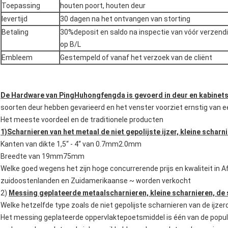
Toepassing
houten poort, houten deur
levertijd
30 dagen na het ontvangen van storting
Betaling
30%deposit en saldo na inspectie van vóór verzendi
op B/L
Embleem
Gestempeld of vanaf het verzoek van de cliënt
De Hardware van PingHuhongfengda is gevoerd in deur en kabinets
soorten deur hebben gevarieerd en het venster voorziet ernstig van e
Het meeste voordeel en de traditionele producten
1)Scharnieren van het metaal de niet gepolijste ijzer, kleine scharn
Kanten van dikte 1,5“ - 4“ van 0.7mm2.0mm
Breedte van 19mm75mm
Welke goed wegens het zijn hoge concurrerende prijs en kwaliteit in A
zuidoostenlanden en Zuidamerikaanse ~ worden verkocht
2)
Messing geplateerde metaalscharnieren, kleine scharnieren, de 
Welke hetzelfde type zoals de niet gepolijste scharnieren van de ijze
Het messing geplateerde oppervlaktepoetsmiddel is één van de popul