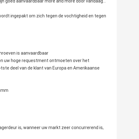
g zijn goed aanvaardbaar more and more door vandaag…
wordt ingepakt om zich tegen de vochtigheid en tegen
chroeven is aanvaardbaar
nnen uw hoge requestment ontmoeten over het
tste deel van de klant van Europa en Amerikaanse
.0mm
agerdeur is, wanneer uw markt zeer concurrerend is,