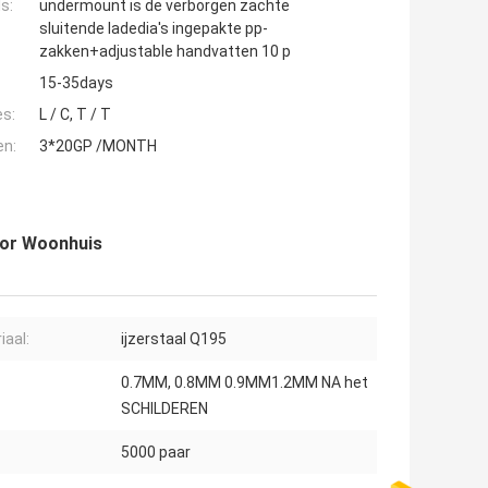
s:
undermount is de verborgen zachte
sluitende ladedia's ingepakte pp-
zakken+adjustable handvatten 10 p
15-35days
es:
L / C, T / T
en:
3*20GP /MONTH
voor Woonhuis
iaal:
ijzerstaal Q195
0.7MM, 0.8MM 0.9MM1.2MM NA het
SCHILDEREN
5000 paar