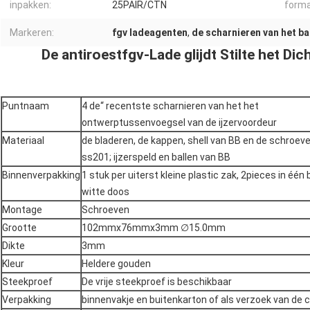
inpakken:
25PAIR/CTN
forma
Markeren:
fgv ladeagenten
,
de scharnieren van het 
De antiroestfgv-Lade glijdt Stilte het Di
Puntnaam
4 de“ recentste scharnieren van het het
ontwerptussenvoegsel van de ijzervoordeur
Materiaal
de bladeren, de kappen, shell van BB en de schroev
ss201; ijzerspeld en ballen van BB
Binnenverpakking
1 stuk per uiterst kleine plastic zak, 2pieces in één
witte doos
Montage
Schroeven
Grootte
102mmx76mmx3mm ∅15.0mm
Dikte
3mm
Kleur
Heldere gouden
Steekproef
De vrije steekproef is beschikbaar
Verpakking
binnenvakje en buitenkarton of als verzoek van de c