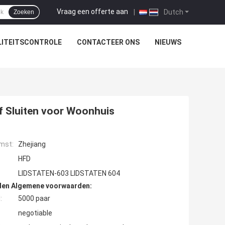
Vraag een offerte aan
|
Dutch
Zoeken
ITEITSCONTROLE
CONTACTEER ONS
NIEUWS
elf Sluiten voor Woonhuis
mst:
Zhejiang
HFD
LIDSTATEN-603 LIDSTATEN 604
den Algemene voorwaarden:
:
5000 paar
negotiable