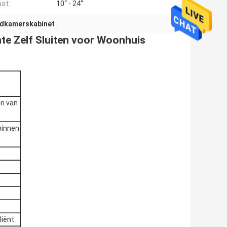
at:
10“ - 24“
badkamerskabinet
chte Zelf Sluiten voor Woonhuis
en van
 binnen
liënt