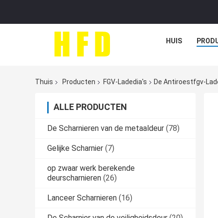
HUIS
PROD
Thuis
Producten
FGV-Ladedia's
De Antiroestfgv-Lade
ALLE PRODUCTEN
De Scharnieren van de metaaldeur
(78)
Gelijke Scharnier
(7)
op zwaar werk berekende
deurscharnieren
(26)
Lanceer Scharnieren
(16)
De Scharnier van de veiligheidsdeur
(20)