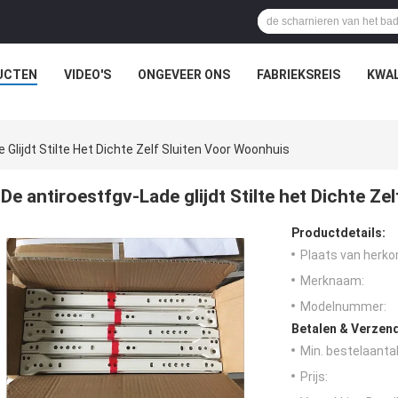
UCTEN
VIDEO'S
ONGEVEER ONS
FABRIEKSREIS
KWAL
 Glijdt Stilte Het Dichte Zelf Sluiten Voor Woonhuis
De antiroestfgv-Lade glijdt Stilte het Dichte Z
Productdetails:
Plaats van herko
Merknaam:
Modelnummer:
Betalen & Verzen
Min. bestelaantal
Prijs: