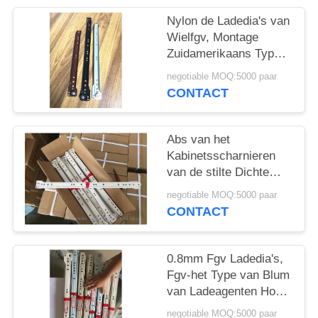
Nylon de Ladedia's van
Wielfgv, Montage
Zuidamerikaans Type
van Ladetoebehoren
negotiable MOQ:5000 paar
CONTACT
Abs van het
Kabinetsscharnieren
van de stilte Dichte
Badkamers het
negotiable MOQ:5000 paar
Ontwerp Hoge
CONTACT
Duurzaamheid van het
Wieloctrooi
0.8mm Fgv Ladedia's,
Fgv-het Type van Blum
van Ladeagenten Hoge
Prestaties
negotiable MOQ:5000 paar