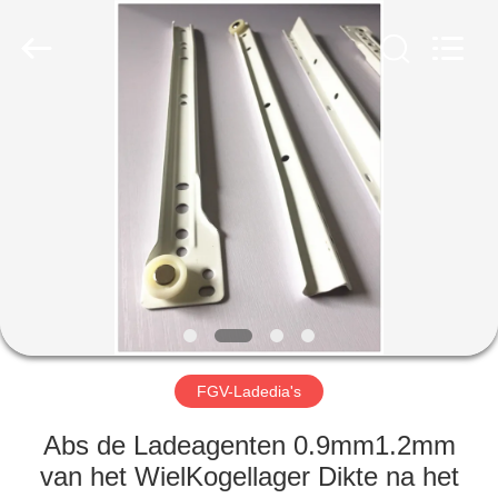
2026
PingHu
HongFengDa
Hardware
Factory.
All
Rights
Reserved.
HUIS
PRODUCTEN
VIDEO'S
ONGEVEER
ONS
FGV-Ladedia's
FABRIEKSREIS
Abs de Ladeagenten 0.9mm1.2mm
van het WielKogellager Dikte na het