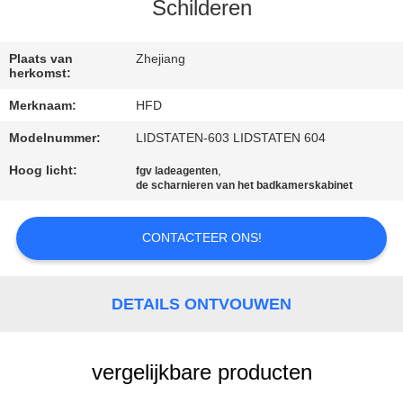
KWALITEITSCONTROLE
Schilderen
CONTACTEER
Plaats van
Zhejiang
herkomst:
ONS
Merknaam:
HFD
Modelnummer:
LIDSTATEN-603 LIDSTATEN 604
NIEUWS
Hoog licht:
,
fgv ladeagenten
de scharnieren van het badkamerskabinet
SITEMAP
CONTACTEER ONS!
PRIVACY
POLICY
DETAILS ONTVOUWEN
vergelijkbare producten