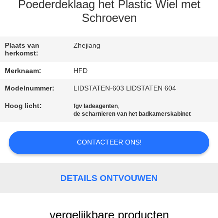
KWALITEITSCONTROLE
Poederdeklaag het Plastic Wiel met
Schroeven
CONTACTEER
ONS
Plaats van
Zhejiang
herkomst:
Merknaam:
HFD
NIEUWS
Modelnummer:
LIDSTATEN-603 LIDSTATEN 604
Hoog licht:
,
SITEMAP
fgv ladeagenten
de scharnieren van het badkamerskabinet
PRIVACY
CONTACTEER ONS!
POLICY
DETAILS ONTVOUWEN
vergelijkbare producten