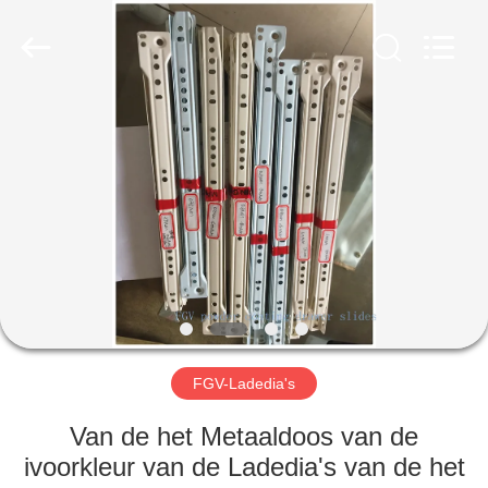
2026
PingHu
HongFengDa
Hardware
Factory.
All
Rights
Reserved.
HUIS
PRODUCTEN
VIDEO'S
ONGEVEER
ONS
FGV-Ladedia's
FABRIEKSREIS
Van de het Metaaldoos van de
ivoorkleur van de Ladedia's van de het