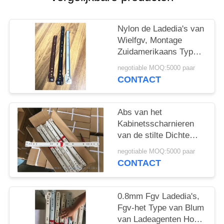
Nylon de Ladedia's van
Wielfgv, Montage
Zuidamerikaans Type
van Ladetoebehoren
negotiable MOQ:5000 paar
CONTACT
Abs van het
Kabinetsscharnieren
van de stilte Dichte
Badkamers het
negotiable MOQ:5000 paar
Ontwerp Hoge
CONTACT
Duurzaamheid van het
Wieloctrooi
0.8mm Fgv Ladedia's,
Fgv-het Type van Blum
van Ladeagenten Hoge