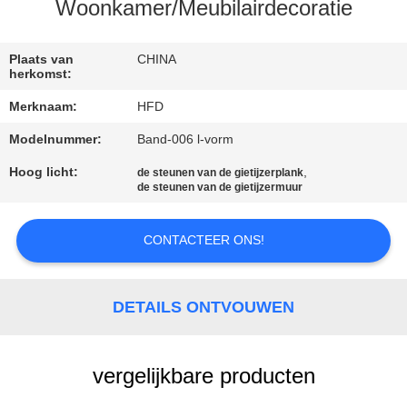
KWALITEITSCONTROLE
Woonkamer/Meubilairdecoratie
CONTACTEER
Plaats van
CHINA
herkomst:
ONS
Merknaam:
HFD
Modelnummer:
Band-006 l-vorm
NIEUWS
Hoog licht:
,
de steunen van de gietijzerplank
de steunen van de gietijzermuur
SITEMAP
CONTACTEER ONS!
PRIVACY
POLICY
DETAILS ONTVOUWEN
vergelijkbare producten