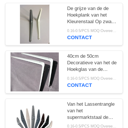
De grijze van de de
Hoekplank van het
Kleurenstaal Op zwaar
werk berekende van de
0.16-0.5/PCS MOQ:Overeen te komen
de Steun Antiroestkleur
CONTACT
Steun van de het
Poederdeklaag
40cm de 50cm
Decoratieve van het de
Hoekglas van de
Muursteun Steunen
0.16-0.5/PCS MOQ:Overeen te komen
van het de Hoekstaal
CONTACT
Van het Lassentrangle
van het
supermarktstaal de
Steun van de de
0.16-0.5/PCS MOQ:Overeen te komen