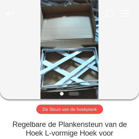
2026
PingHu
HongFengDa
Hardware
Factory.
All
Rights
Reserved.
HUIS
PRODUCTEN
VIDEO'S
ONGEVEER
ONS
De Steun van de hoekplank
FABRIEKSREIS
Regelbare de Plankensteun van de
Hoek L-vormige Hoek voor