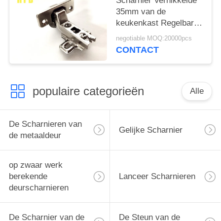
Scharnier Vernikkelde
35mm van de
keukenkast Regelbare
Houten Deur
negotiable MOQ:20000pcs
CONTACT
populaire categorieën
Alle
De Scharnieren van
Gelijke Scharnier
de metaaldeur
op zwaar werk
berekende
Lanceer Scharnieren
deurscharnieren
De Scharnier van de
De Steun van de