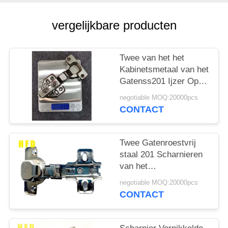
vergelijkbare producten
Twee van het het
Kabinetsmetaal van het
Gatenss201 Ijzer Op
zwaar werk berekende
negotiable MOQ:20000pcs
Opgepoetste de
CONTACT
Deurscharnieren
Twee Gatenroestvrij
staal 201 Scharnieren
van het
Bekledingskabinet
negotiable MOQ:20000pcs
11.5mm Diepte
CONTACT