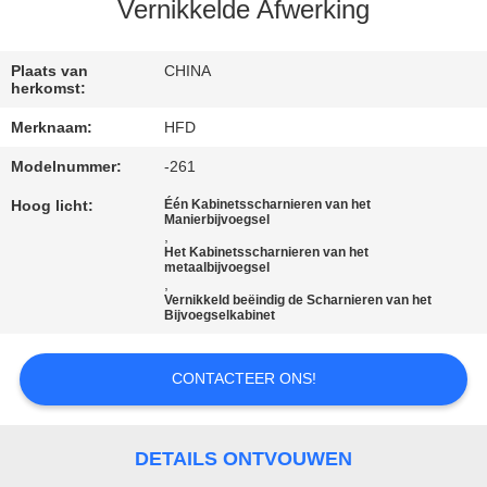
KWALITEITSCONTROLE
Vernikkelde Afwerking
CONTACTEER
Plaats van
CHINA
herkomst:
ONS
Merknaam:
HFD
Modelnummer:
-261
NIEUWS
Hoog licht:
Één Kabinetsscharnieren van het
Manierbijvoegsel
,
SITEMAP
Het Kabinetsscharnieren van het
metaalbijvoegsel
,
Vernikkeld beëindig de Scharnieren van het
PRIVACY
Bijvoegselkabinet
POLICY
CONTACTEER ONS!
DETAILS ONTVOUWEN