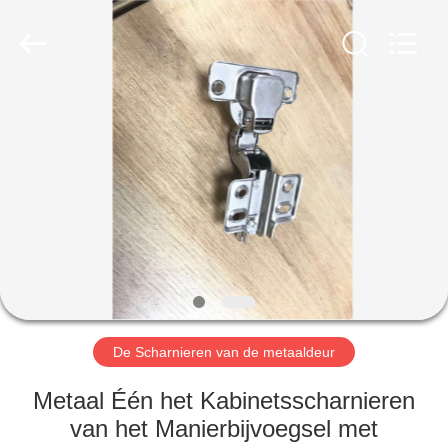
2026
PingHu
HongFengDa
Hardware
Factory.
All
Rights
Reserved.
HUIS
PRODUCTEN
VIDEO'S
ONGEVEER
ONS
De Scharnieren van de metaaldeur
FABRIEKSREIS
Metaal Één het Kabinetsscharnieren
van het Manierbijvoegsel met