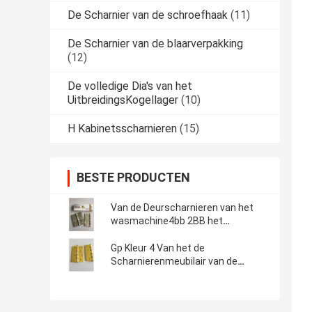
De Scharnier van de schroefhaak
(11)
De Scharnier van de blaarverpakking
(12)
De volledige Dia's van het
UitbreidingsKogellager
(10)
H Kabinetsscharnieren
(15)
BESTE PRODUCTEN
Van de Deurscharnieren van het
wasmachine4bb 2BB het
WoonKogellager Gouden
Opgepoetste Staal
Gp Kleur 4 Van het de
Scharnierenmeubilair van de
Kogellagerdeur de Aangepaste
Grootte Hardware