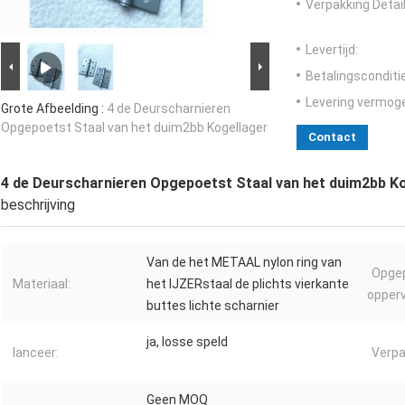
Verpakking Detail
Levertijd:
Betalingsconditi
Levering vermog
Grote Afbeelding :
4 de Deurscharnieren
Opgepoetst Staal van het duim2bb Kogellager
Contact
4 de Deurscharnieren Opgepoetst Staal van het duim2bb K
beschrijving
Van de het METAAL nylon ring van
Opge
Materiaal:
het IJZERstaal de plichts vierkante
opperv
buttes lichte scharnier
ja, losse speld
lanceer:
Verpa
Geen MOQ