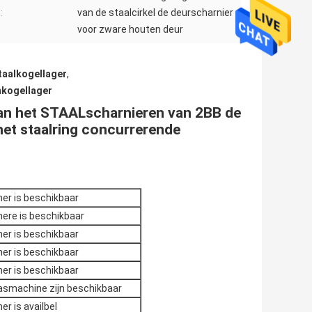
:
van de staalcirkel de deurscharnier
voor zware houten deur
taalkogellager
,
mkogellager
van het STAALscharnieren van 2BB de
t staalring concurrerende
her is beschikbaar
here is beschikbaar
her is beschikbaar
her is beschikbaar
her is beschikbaar
asmachine zijn beschikbaar
er is availbel