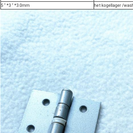
5 " *3 " *3.0mm
het kogellager /was