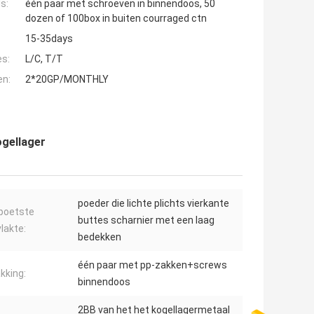
s:
één paar met schroeven in binnendoos, 50
dozen of 100box in buiten courraged ctn
15-35days
es:
L/C, T/T
en:
2*20GP/MONTHLY
ogellager
poeder die lichte plichts vierkante
poetste
buttes scharnier met een laag
lakte:
bedekken
één paar met pp-zakken+screws
kking:
binnendoos
2BB van het het kogellagermetaal