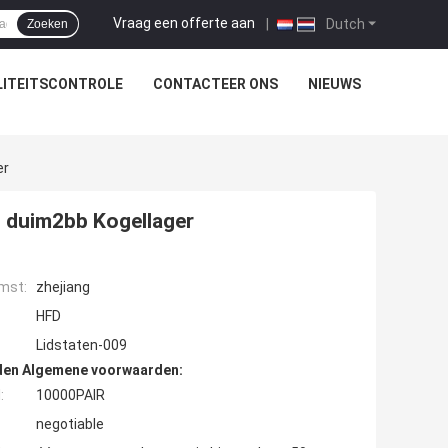
Vraag een offerte aan
|
Dutch
Zoeken
ITEITSCONTROLE
CONTACTEER ONS
NIEUWS
er
t duim2bb Kogellager
mst:
zhejiang
HFD
Lidstaten-009
den Algemene voorwaarden:
:
10000PAIR
negotiable