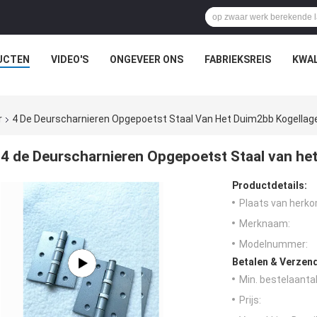
UCTEN
VIDEO'S
ONGEVEER ONS
FABRIEKSREIS
KWAL
r
4 De Deurscharnieren Opgepoetst Staal Van Het Duim2bb Kogellag
4 de Deurscharnieren Opgepoetst Staal van he
Productdetails:
Plaats van herko
Merknaam:
Modelnummer:
Betalen & Verzen
Min. bestelaantal
Prijs: