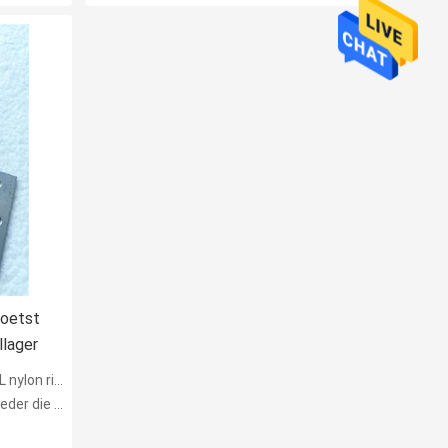
poetst
llager
 buttes lichte scharnier
r met een laag bedekken