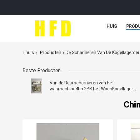
HUIS
PROD
Thuis
Producten
De Scharnieren Van De Kogellagerde
Beste Producten
Van de Deurscharnieren van het
wasmachine4bb 2BB het WoonKogellager
Gouden Opgepoetste Staal
Chi