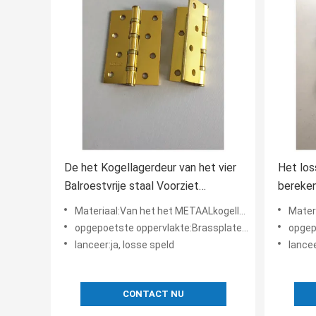
De het Kogellagerdeur van het vier
Het los
Balroestvrije staal Voorziet
bereken
Gemakkelijke Verrichtings Brede
Hoog B
Materiaal:Van het het METAALkogellager van het IJZERstaal de scharnier van de het metaaldeur
Materiaal:Van h
Toepassing van een scharnier
Brasspl
opgepoetste oppervlakte:Brassplated, Helder geplateerd Messing, Gouden Geplateerd, Vernikkeld Satijn
opgepoetste oppe
lanceer:ja, losse speld
lancee
CONTACT NU