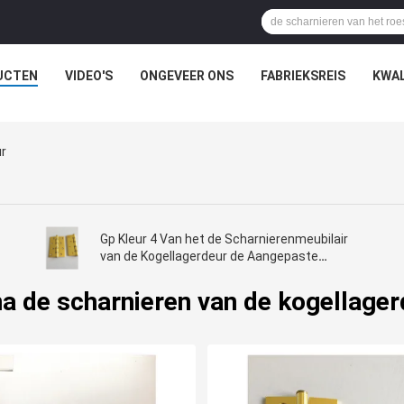
UCTEN
VIDEO'S
ONGEVEER ONS
FABRIEKSREIS
KWAL
ur
Gp Kleur 4 Van het de Scharnierenmeubilair
van de Kogellagerdeur de Aangepaste
Grootte Hardware
na de scharnieren van de kogellager