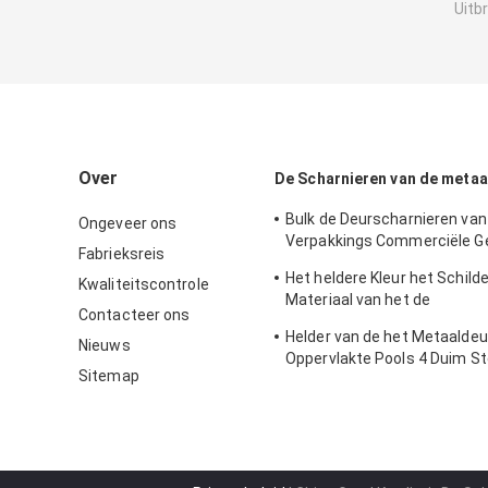
Uitb
Over
De Scharnieren van de metaa
Bulk de Deurscharnieren van
Ongeveer ons
Verpakkings Commerciële G
Fabrieksreis
Metaal, Antieke Ijzerscharni
Het heldere Kleur het Schild
Kwaliteitscontrole
Materiaal van het de
Contacteer ons
Duurzaamheidsmetaal van
Helder van de het Metaaldeu
Metaalscharnieren Lichtgew
Nieuws
Oppervlakte Pools 4 Duim St
Sitemap
Scharnierenmessing met Ou
geplateerd