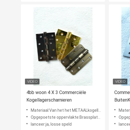
4bb woon 4 X 3 Commerciële
Commer
Kogellagerscharnieren
BuitenK
Zware 
Materiaal:Van het het METAALkogellager van het IJZERstaal de scharnier van de het metaaldeur
Materiaal:Van de
Opgepoetste oppervlakte:Brassplated, Helder geplateerd Messing, Gouden Geplateerd, Vernikkeld Satijn
Opgepoetste oppe
lanceer:ja, losse speld
lancee