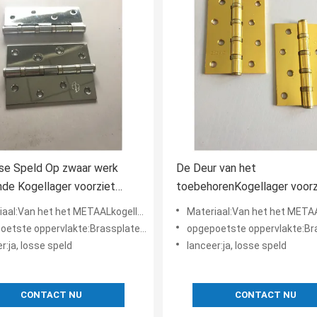
se Speld Op zwaar werk
De Deur van het
de Kogellager voorziet
toebehorenKogellager voorz
eëindigenmetaal Materiële
Gemakkelijke Assemblage 
et het METAALkogellager van het IJZERstaal de scharnier van de het metaaldeur
Materiaal:Van het het METAALkogellager van het IJZERstaal de scharnier v
ated van een scharnier
Schroeven Binnendoos van 
rvlakte:Brassplated, Helder geplateerd Messing, Gouden Geplateerd, Vernikkeld Satijn
opgepoetste oppervlakte:Brassplated, Helder geplateerd Messing, Gouden Geplat
scharnier
r:ja, losse speld
lanceer:ja, losse speld
CONTACT NU
CONTACT NU