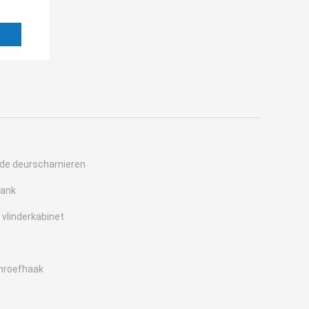
de deurscharnieren
lank
 vlinderkabinet
chroefhaak