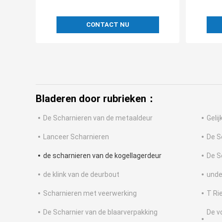
CONTACT NU
Bladeren door rubrieken：
De Scharnieren van de metaaldeur
Geli
Lanceer Scharnieren
De S
de scharnieren van de kogellagerdeur
De S
de klink van de deurbout
unde
Scharnieren met veerwerking
T Ri
De Scharnier van de blaarverpakking
De vo