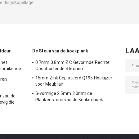
reidingsKogellager
LAA
ldeur
De Steun van de hoekplank
 het
0.7mm 0.8mm Z C Gevormde Rechte
ebruikende
Opschortende Steunen
eren
15mm Zink Geplateerd Q195 Hoekijzer
eren
voor Meubilair
S-vormige 2.5mm 3.0mm de
r van de
icht Hoge
Plankensteun van de Keukenhoek
evig die
d wordt