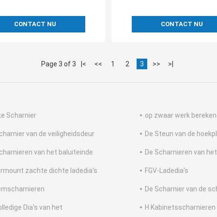
CONTACT NU
CONTACT NU
Page 3 of 3
|<
<<
1
2
3
>>
>|
jke Scharnier
op zwaar werk bereken
charnier van de veiligheidsdeur
De Steun van de hoekp
charnieren van het baluiteinde
De Scharnieren van het
rmount zachte dichte ladedia's
FGV-Ladedia's
emscharnieren
De Scharnier van de s
lledige Dia's van het
H Kabinetsscharnieren