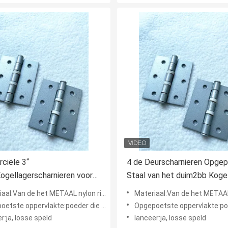
ciële 3“
4 de Deurscharnieren Opge
ogellagerscharnieren voor
Staal van het duim2bb Koge
Deuren
 het METAAL nylon ring van het IJZERstaal de plichts vierkante buttes lichte scharnier
Materiaal:Van de het METAAL nylon ring van het IJZERstaal de plichts vierkante
rvlakte:poeder die lichte plichts vierkante buttes scharnier met een laag bedekken
Opgepoetste oppervlakte:poeder die lichte plichts vierkante buttes scharnie
r:ja, losse speld
lanceer:ja, losse speld