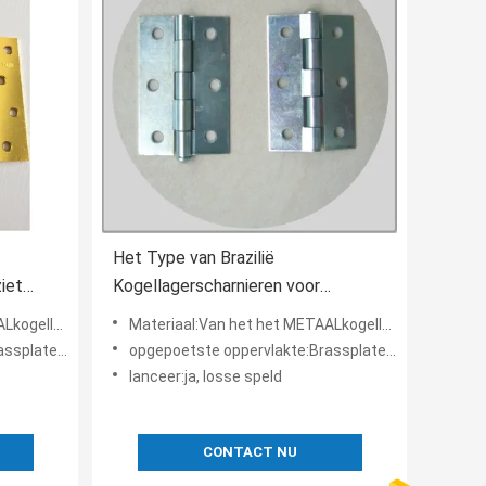
Het Type van Brazilië
iet
Kogellagerscharnieren voor
met
Binnenlandse Deuren, het Binnen
an de het metaaldeur
Materiaal:Van het het METAALkogellager van het IJZERstaal de scharnier van de het metaaldeur
een
Geplateerde Zink van
eerd, Vernikkeld Satijn
opgepoetste oppervlakte:Brassplated, Helder geplateerd Messing, Gouden Geplateerd, Vernikkeld Satijn
Deurscharnieren
lanceer:ja, losse speld
CONTACT NU